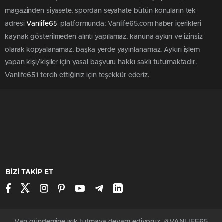
magazinden siyasete, spordan seyahate bütün konuların tek
adresi
Vanlife65
platformunda; Vanlife65.com haber içerikleri
kaynak gösterilmeden alıntı yapılamaz, kanuna aykırı ve izinsiz
olarak kopyalanamaz, başka yerde yayınlanamaz. Aykırı işlem
yapan kişi/kişiler için yasal başvuru hakkı saklı tutulmaktadır.
Vanlife65'i tercih ettiğiniz için teşekkür ederiz.
BİZİ TAKİP ET
Van gündemine ışık tutmaya devam ediyoruz. @VANLIFE65