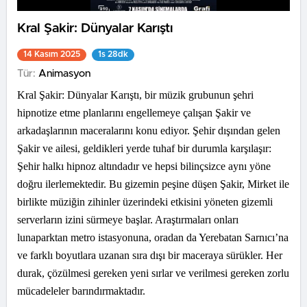
Kral Şakir: Dünyalar Karıştı
14 Kasım 2025
1s 28dk
Tür:
Animasyon
Kral Şakir: Dünyalar Karıştı, bir müzik grubunun şehri
hipnotize etme planlarını engellemeye çalışan Şakir ve
arkadaşlarının maceralarını konu ediyor. Şehir dışından gelen
Şakir ve ailesi, geldikleri yerde tuhaf bir durumla karşılaşır:
Şehir halkı hipnoz altındadır ve hepsi bilinçsizce aynı yöne
doğru ilerlemektedir. Bu gizemin peşine düşen Şakir, Mirket ile
birlikte müziğin zihinler üzerindeki etkisini yöneten gizemli
serverların izini sürmeye başlar. Araştırmaları onları
lunaparktan metro istasyonuna, oradan da Yerebatan Sarnıcı’na
ve farklı boyutlara uzanan sıra dışı bir maceraya sürükler. Her
durak, çözülmesi gereken yeni sırlar ve verilmesi gereken zorlu
mücadeleler barındırmaktadır.