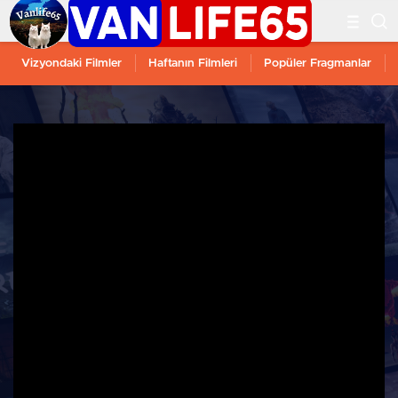
Vizyondaki Filmler
Haftanın Filmleri
Popüler Fragmanlar