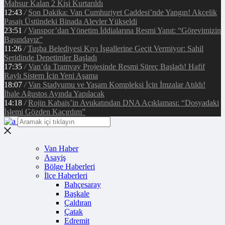
Mahsur Kalan 2 Kişi Kurtarıldı
12:43
/
Son Dakika: Van Cumhuriyet Caddesi’nde Yangın! Akçelik
Pasajı Üstündeki Binada Alevler Yükseldi
23:51
/
Vanspor’dan Yönetim İddialarına Resmi Yanıt: “Görevimizin
Başındayız”
11:26
/
Tuşba Belediyesi Kıyı İşgallerine Geçit Vermiyor: Sahil
Şeridinde Denetimler Başladı
17:35
/
Van’da Tramvay Projesinde Resmi Süreç Başladı! Hafif
Raylı Sistem İçin Yeni Aşama
18:07
/
Van Stadyumu ve Yaşam Kompleksi İçin İmzalar Atıldı!
İhale Ağustos Ayında Yapılacak
14:18
/
Rojin Kabaiş’in Avukatından DNA Açıklaması: “Dosyadaki
İşlemi Gözden Kaçırdım”
Van Haber
Asayiş
Bölge Haberleri
İlçe Haberleri
Bahçesaray
Başkale
Çaldıran
Çatak
Edremit