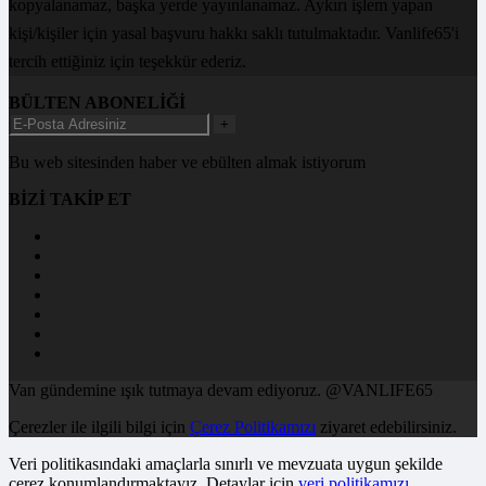
kopyalanamaz, başka yerde yayınlanamaz. Aykırı işlem yapan
kişi/kişiler için yasal başvuru hakkı saklı tutulmaktadır. Vanlife65'i
tercih ettiğiniz için teşekkür ederiz.
BÜLTEN ABONELİĞİ
+
Bu web sitesinden haber ve ebülten almak istiyorum
BİZİ TAKİP ET
Van gündemine ışık tutmaya devam ediyoruz. @VANLIFE65
Çerezler ile ilgili bilgi için
Çerez Politikamızı
ziyaret edebilirsiniz.
Veri politikasındaki amaçlarla sınırlı ve mevzuata uygun şekilde
çerez konumlandırmaktayız. Detaylar için
veri politikamızı