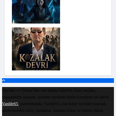
Van'dan ve Dünya’dan son dakika haberler, köşe yazıları,
magazinden siyasete, spordan seyahate bütün konuların tek adresi
Vanlife65
platformunda; Vanlife65.com haber içerikleri kaynak
gösterilmeden alıntı yapılamaz, kanuna aykırı ve izinsiz olarak