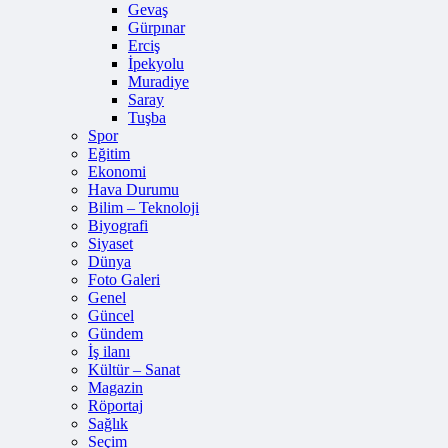
Gevaş
Gürpınar
Erciş
İpekyolu
Muradiye
Saray
Tuşba
Spor
Eğitim
Ekonomi
Hava Durumu
Bilim – Teknoloji
Biyografi
Siyaset
Dünya
Foto Galeri
Genel
Güncel
Gündem
İş ilanı
Kültür – Sanat
Magazin
Röportaj
Sağlık
Seçim