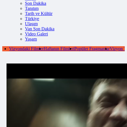
Son Dakika
Tanıtım
Tarih ve Kültür
Türkiye
Ulaşım
Van Son Dakika
Video Galeri
Yaşam
Vizyondaki Filmler
Haftanın Filmleri
Popüler Fragmanlar
Vizyon T