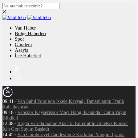
Van Haber
Bölge Haberleri
Spor
Gündem
Asayiş
İlçe Haberleri
09:41
/
Van Sahil Yolu’nda İskele Kavşağı Tamamlandı: Trafik
Rahatlayacak
09:18
/
Vanspor-Kayserispor Maçı Hangi Kanalda? Canlı Yayın
Bilgileri
12:08
/
Rojda Van’da Sahne Alacak! Edremit’te Ücretsiz Konser
İçin Geri Sayım Başladı
14:45
/
Van Cumhuriyet Caddesi’nde Korkutan Yangın: Çatıda