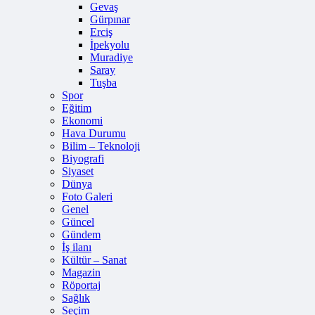
Gevaş
Gürpınar
Erciş
İpekyolu
Muradiye
Saray
Tuşba
Spor
Eğitim
Ekonomi
Hava Durumu
Bilim – Teknoloji
Biyografi
Siyaset
Dünya
Foto Galeri
Genel
Güncel
Gündem
İş ilanı
Kültür – Sanat
Magazin
Röportaj
Sağlık
Seçim