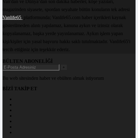
Van'dan ve Dünya’dan son dakika haberler, köşe yazıları,
magazinden siyasete, spordan seyahate bütün konuların tek adresi
Vanlife65
platformunda; Vanlife65.com haber içerikleri kaynak
gösterilmeden alıntı yapılamaz, kanuna aykırı ve izinsiz olarak
kopyalanamaz, başka yerde yayınlanamaz. Aykırı işlem yapan
kişi/kişiler için yasal başvuru hakkı saklı tutulmaktadır. Vanlife65'i
tercih ettiğiniz için teşekkür ederiz.
BÜLTEN ABONELİĞİ
+
Bu web sitesinden haber ve ebülten almak istiyorum
BİZİ TAKİP ET