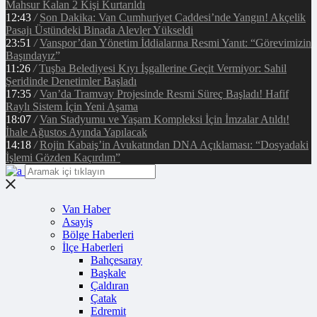
Mahsur Kalan 2 Kişi Kurtarıldı
12:43
/
Son Dakika: Van Cumhuriyet Caddesi’nde Yangın! Akçelik
Pasajı Üstündeki Binada Alevler Yükseldi
23:51
/
Vanspor’dan Yönetim İddialarına Resmi Yanıt: “Görevimizin
Başındayız”
11:26
/
Tuşba Belediyesi Kıyı İşgallerine Geçit Vermiyor: Sahil
Şeridinde Denetimler Başladı
17:35
/
Van’da Tramvay Projesinde Resmi Süreç Başladı! Hafif
Raylı Sistem İçin Yeni Aşama
18:07
/
Van Stadyumu ve Yaşam Kompleksi İçin İmzalar Atıldı!
İhale Ağustos Ayında Yapılacak
14:18
/
Rojin Kabaiş’in Avukatından DNA Açıklaması: “Dosyadaki
İşlemi Gözden Kaçırdım”
Van Haber
Asayiş
Bölge Haberleri
İlçe Haberleri
Bahçesaray
Başkale
Çaldıran
Çatak
Edremit