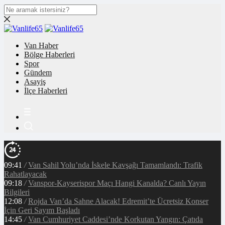
Van Haber
Bölge Haberleri
Spor
Gündem
Asayiş
İlçe Haberleri
09:41
/
Van Sahil Yolu’nda İskele Kavşağı Tamamlandı: Trafik
Rahatlayacak
09:18
/
Vanspor-Kayserispor Maçı Hangi Kanalda? Canlı Yayın
Bilgileri
12:08
/
Rojda Van’da Sahne Alacak! Edremit’te Ücretsiz Konser
İçin Geri Sayım Başladı
14:45
/
Van Cumhuriyet Caddesi’nde Korkutan Yangın: Çatıda