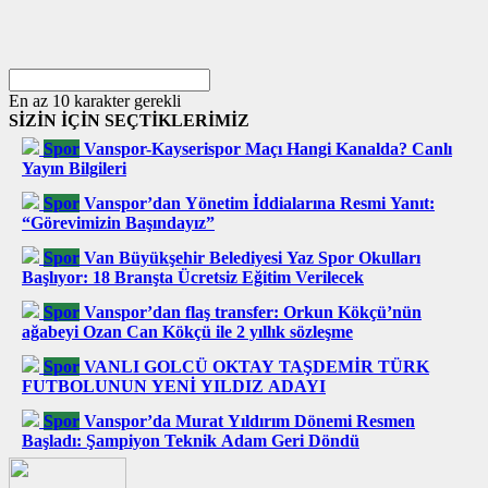
En az 10 karakter gerekli
SİZİN İÇİN SEÇTİKLERİMİZ
Spor
Vanspor-Kayserispor Maçı Hangi Kanalda? Canlı
Yayın Bilgileri
Spor
Vanspor’dan Yönetim İddialarına Resmi Yanıt:
“Görevimizin Başındayız”
Spor
Van Büyükşehir Belediyesi Yaz Spor Okulları
Başlıyor: 18 Branşta Ücretsiz Eğitim Verilecek
Spor
Vanspor’dan flaş transfer: Orkun Kökçü’nün
ağabeyi Ozan Can Kökçü ile 2 yıllık sözleşme
Spor
VANLI GOLCÜ OKTAY TAŞDEMİR TÜRK
FUTBOLUNUN YENİ YILDIZ ADAYI
Spor
Vanspor’da Murat Yıldırım Dönemi Resmen
Başladı: Şampiyon Teknik Adam Geri Döndü