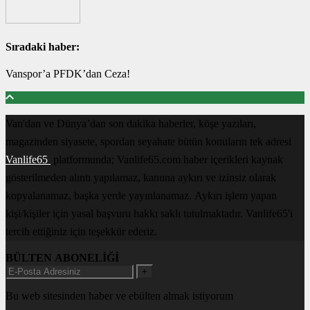
Sıradaki haber:
Vanspor’a PFDK’dan Ceza!
Van'dan ve Dünya’dan son dakika haberler, köşe yazıları,
magazinden siyasete, spordan seyahate bütün konuların tek adresi
Vanlife65
platformunda; Vanlife65.com haber içerikleri kaynak
gösterilmeden alıntı yapılamaz, kanuna aykırı ve izinsiz olarak
kopyalanamaz, başka yerde yayınlanamaz. Aykırı işlem yapan
kişi/kişiler için yasal başvuru hakkı saklı tutulmaktadır. Vanlife65'i
tercih ettiğiniz için teşekkür ederiz.
BÜLTEN ABONELİĞİ
+
Bu web sitesinden haber ve ebülten almak istiyorum