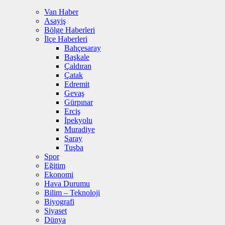
Van Haber
Asayiş
Bölge Haberleri
İlçe Haberleri
Bahçesaray
Başkale
Çaldıran
Çatak
Edremit
Gevaş
Gürpınar
Erciş
İpekyolu
Muradiye
Saray
Tuşba
Spor
Eğitim
Ekonomi
Hava Durumu
Bilim – Teknoloji
Biyografi
Siyaset
Dünya