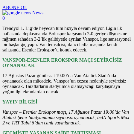
ABONE OL
News
0
Trendyol 1. Lig’de heyecan tüm hızıyla devam ediyor. Ligin ilk
haftasında deplasmanda Boluspor karşısında 2-0 geriye düşmesine
rağmen sahadan 3-2’lik galibiyetle ayrılan Vanspor, lige sansasyonel
bir başlangıç yaptı. Van temsilcisi, ikinci hafta maçında kendi
sahasında Esenler Erokspor’u konuk edecek.
VANSPOR-ESENLER EROKSPOR MAÇI SEYİRCİSİZ
OYNANACAK
17 Ağustos Pazar günü saat 19.00’da Van Atatürk Stadı’nda
oynanacak olan mücadele, Vanspor’un cezası nedeniyle seyircisiz
oynanacak. Taraftarların stadyumda olamayacağı karşılaşmaya
yoğun ilgi ekranlardan olacak.
YAYIN BİLGİSİ
Vanspor – Esenler Erokspor maçı, 17 Ağustos Pazar 19:00’da Van
Atatürk Şehir Stadyumunda seyircisiz oynanacak; beIN Sports Max
2 ve TRT Tabii 6’dan canlı yayınlanacak.
GEÇMİŞTE YAŞANAN ŞAİBE TARTIŞMASI