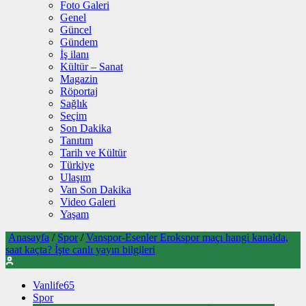
Foto Galeri
Genel
Güncel
Gündem
İş ilanı
Kültür – Sanat
Magazin
Röportaj
Sağlık
Seçim
Son Dakika
Tanıtım
Tarih ve Kültür
Türkiye
Ulaşım
Van Son Dakika
Video Galeri
Yaşam
Anasayfa
/
Spor
/
Vanspor-Esenler Erokspor maçı hangi kanalda,
saat kaçta? İşte canlı yayın bilgileri
Vanlife65
Spor