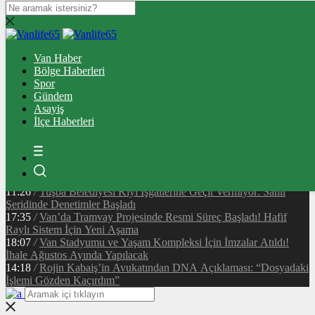
09:41
/
Van Sahil Yolu’nda İskele Kavşağı Tamamlandı: Trafik
Rahatlayacak
Van Haber
09:18
/
Vanspor-Kayserispor Maçı Hangi Kanalda? Canlı Yayın
Bölge Haberleri
Bilgileri
Spor
12:08
/
Rojda Van’da Sahne Alacak! Edremit’te Ücretsiz Konser
Gündem
İçin Geri Sayım Başladı
Asayiş
14:45
/
Van Cumhuriyet Caddesi’nde Korkutan Yangın: Çatıda
İlçe Haberleri
Mahsur Kalan 2 Kişi Kurtarıldı
12:43
/
Son Dakika: Van Cumhuriyet Caddesi’nde Yangın! Akçelik
Pasajı Üstündeki Binada Alevler Yükseldi
23:51
/
Vanspor’dan Yönetim İddialarına Resmi Yanıt:
“Görevimizin Başındayız”
11:26
/
Tuşba Belediyesi Kıyı İşgallerine Geçit Vermiyor: Sahil
Şeridinde Denetimler Başladı
17:35
/
Van’da Tramvay Projesinde Resmi Süreç Başladı! Hafif
Raylı Sistem İçin Yeni Aşama
18:07
/
Van Stadyumu ve Yaşam Kompleksi İçin İmzalar Atıldı!
İhale Ağustos Ayında Yapılacak
14:18
/
Rojin Kabaiş’in Avukatından DNA Açıklaması: “Dosyadaki
İşlemi Gözden Kaçırdım”