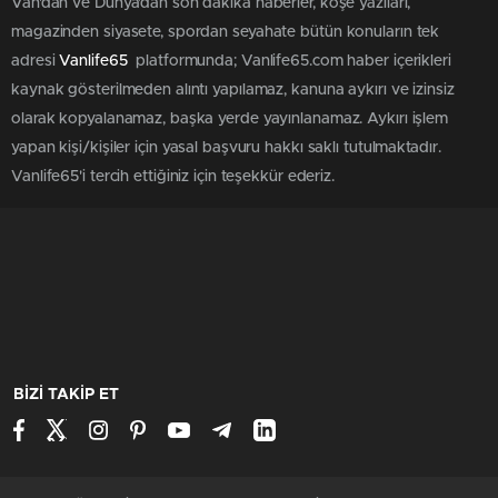
Van'dan ve Dünya’dan son dakika haberler, köşe yazıları,
magazinden siyasete, spordan seyahate bütün konuların tek
adresi
Vanlife65
platformunda; Vanlife65.com haber içerikleri
kaynak gösterilmeden alıntı yapılamaz, kanuna aykırı ve izinsiz
olarak kopyalanamaz, başka yerde yayınlanamaz. Aykırı işlem
yapan kişi/kişiler için yasal başvuru hakkı saklı tutulmaktadır.
Vanlife65'i tercih ettiğiniz için teşekkür ederiz.
BİZİ TAKİP ET