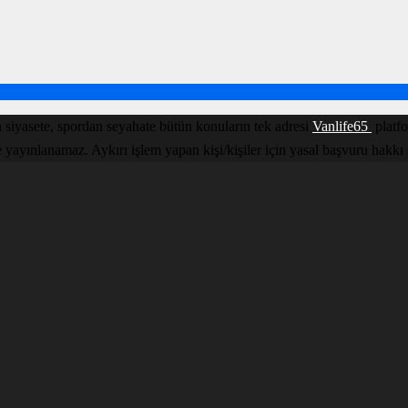
 siyasete, spordan seyahate bütün konuların tek adresi
Vanlife65
platfo
yınlanamaz. Aykırı işlem yapan kişi/kişiler için yasal başvuru hakkı sakl