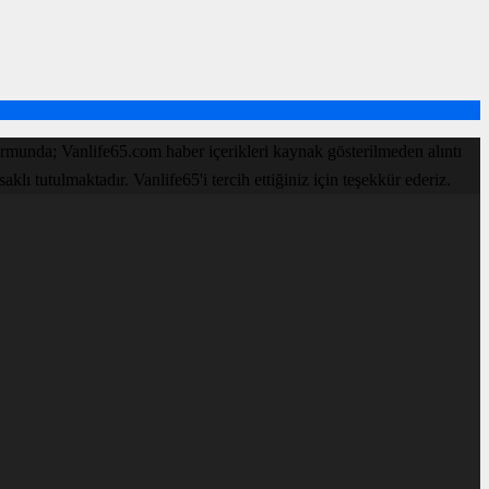
rmunda; Vanlife65.com haber içerikleri kaynak gösterilmeden alıntı
ı tutulmaktadır. Vanlife65'i tercih ettiğiniz için teşekkür ederiz.