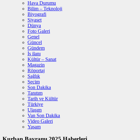
Hava Durumu
Bilim – Teknoloji
Biyografi
Siyaset
Dünya
Foto Galeri
Genel
Güncel
Gündem
İş ilanı
Kültür – Sanat
Magazin
Röportaj
Sağlık
Seçim
Son Dakika
Tanıtım
Tarih ve Kültür
Türkiye
Ulaşım
Van Son Dakika
Video Galeri
Yaşam
Kurban Bayramı 2025 Haberleri