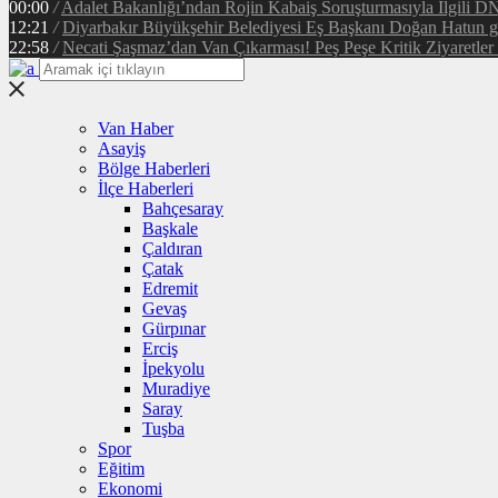
00:00
/
Adalet Bakanlığı’ndan Rojin Kabaiş Soruşturmasıyla İlgili D
12:21
/
Diyarbakır Büyükşehir Belediyesi Eş Başkanı Doğan Hatun gör
22:58
/
Necati Şaşmaz’dan Van Çıkarması! Peş Peşe Kritik Ziyaretler 
Van Haber
Asayiş
Bölge Haberleri
İlçe Haberleri
Bahçesaray
Başkale
Çaldıran
Çatak
Edremit
Gevaş
Gürpınar
Erciş
İpekyolu
Muradiye
Saray
Tuşba
Spor
Eğitim
Ekonomi