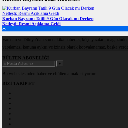
Kurban Bayramı Tatili 9 Gün Olacak mı Derken
Netleşti: Resmi Açıklama Geldi
Van'dan ve Dünya’dan son dakika haberler, köşe yazıları, magazinden
yapılamaz, kanuna aykırı ve izinsiz olarak kopyalanamaz, başka yerde ya
BÜLTEN ABONELİĞİ
+
Bu web sitesinden haber ve ebülten almak istiyorum
BİZİ TAKİP ET