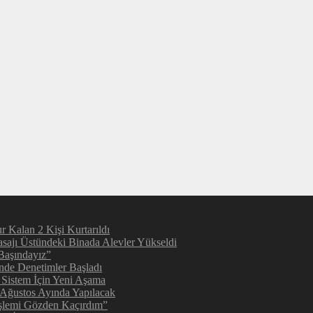
 Kalan 2 Kişi Kurtarıldı
sajı Üstündeki Binada Alevler Yükseldi
Başındayız”
inde Denetimler Başladı
 Sistem İçin Yeni Aşama
 Ağustos Ayında Yapılacak
şlemi Gözden Kaçırdım”