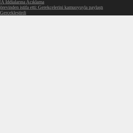
NA İddialarına Açıklama
evinden istifa etti: Gerekçelerini kamuoyuyla paylaştı
Gerçekleştirdi