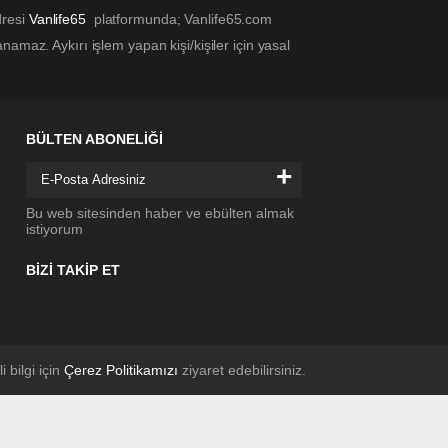
dresi
Vanlife65
platformunda; Vanlife65.com
amaz. Aykırı işlem yapan kişi/kişiler için yasal
BÜLTEN ABONELİĞİ
+
Bu web sitesinden haber ve ebülten almak
istiyorum
BİZİ TAKİP ET
li bilgi için
Çerez Politikamızı
ziyaret edebilirsiniz.