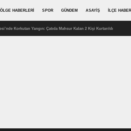
ÖLGE HABERLERI
SPOR
GÜNDEM
ASAYIŞ
İLÇE HABER
i’nde Korkutan Yangın: Çatıda Mahsur Kalan 2 Kişi Kurtarıldı