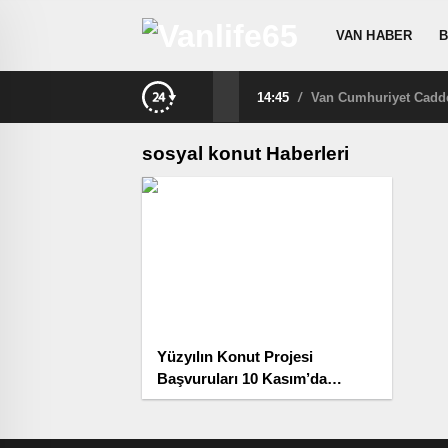
VAN HABER
B
14:45
/
Van Cumhuriyet Caddes
sosyal konut Haberleri
Yüzyılın Konut Projesi
Başvuruları 10 Kasım’da
Başlıyor! e-Devlet, Banka ve
Takvim Detayları… İşte Tüm
Ayrıntılar Haberimizde!