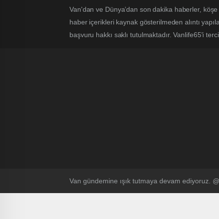
Van'dan ve Dünya’dan son dakika haberler, köşe 
haber içerikleri kaynak gösterilmeden alıntı yapı
başvuru hakkı saklı tutulmaktadır. Vanlife65'i terci
Van gündemine ışık tutmaya devam ediyoruz.