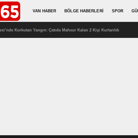
VAN HABER
BÖLGE HABERLERI
SPOR
GÜ
i’nde Korkutan Yangın: Çatıda Mahsur Kalan 2 Kişi Kurtarıldı