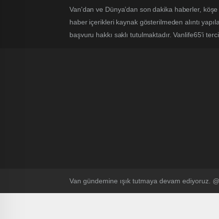
Van'dan ve Dünya’dan son dakika haberler, köşe 
haber içerikleri kaynak gösterilmeden alıntı yapı
başvuru hakkı saklı tutulmaktadır. Vanlife65'i terci
Van gündemine ışık tutmaya devam ediyoruz.