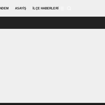
NDEM
ASAYIŞ
İLÇE HABERLERI
12:43