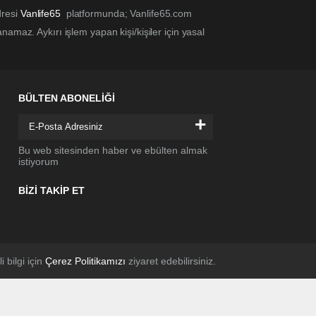
dresi
Vanlife65
platformunda; Vanlife65.com
amaz. Aykırı işlem yapan kişi/kişiler için yasal
BÜLTEN ABONELİĞİ
+
Bu web sitesinden haber ve ebülten almak
istiyorum
BİZİ TAKİP ET
li bilgi için
Çerez Politikamızı
ziyaret edebilirsiniz.