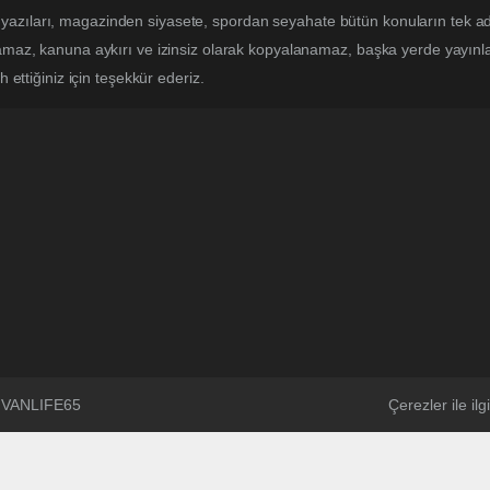
yazıları, magazinden siyasete, spordan seyahate bütün konuların tek a
lamaz, kanuna aykırı ve izinsiz olarak kopyalanamaz, başka yerde yayınlan
h ettiğiniz için teşekkür ederiz.
 @VANLIFE65
Çerezler ile ilgi