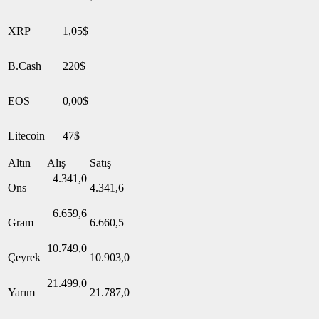
XRP
1,05$
B.Cash
220$
EOS
0,00$
Litecoin
47$
Altın
Alış
Satış
4.341,0
Ons
4.341,6
6.659,6
Gram
6.660,5
10.749,0
Çeyrek
10.903,0
21.499,0
Yarım
21.787,0