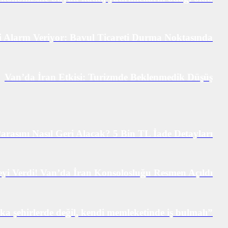
Alarm Veriyor: Bavul Ticareti Durma Noktasında
Van’da İran Etkisi: Turizmde Beklenmedik Düşüş
asını Nasıl Geri Alacak? 5 Bin TL İade Detayları
i Verdi! Van’da İran Konsolosluğu Resmen Açıldı
ka şehirlerde değil, kendi memleketinde iş bulmalı”