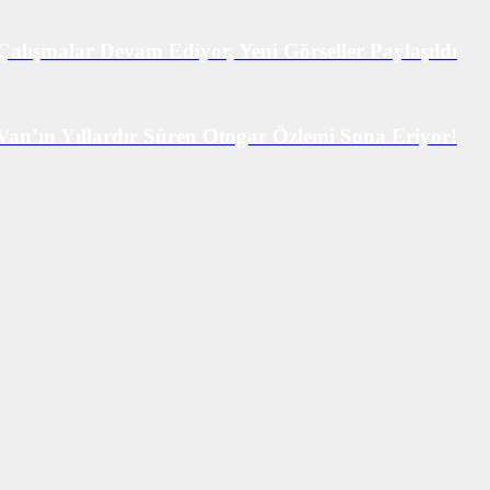
Çalışmalar Devam Ediyor, Yeni Görseller Paylaşıldı
Van’ın Yıllardır Süren Otogar Özlemi Sona Eriyor!