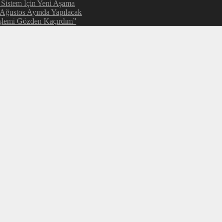
 Sistem İçin Yeni Aşama
 Ağustos Ayında Yapılacak
şlemi Gözden Kaçırdım”