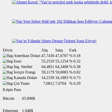
Döviz
Alış
Satış
Fark
Amerikan Doları
47,7436
47,6787
% 0.18
Euro
55,2510
55,1254
% 0.32
İng. Sterlini
64,4811
64,3468
% 0.38
İsviçre Frangı
59,1179
59,0083
% 0.82
Kanada Doları
34,2339
34,1883
% 0.73
Çin Yuanı
7,0812
7,0704
% 0.29
Kripto Para
Bitcoin
65.898$
Ethereum
1.948$