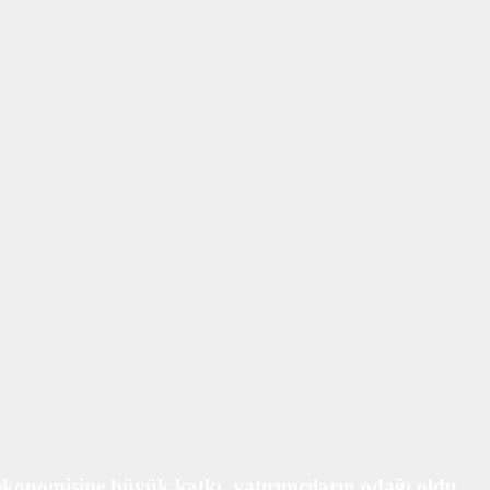
ekonomisine büyük katkı, yatırımcıların odağı oldu