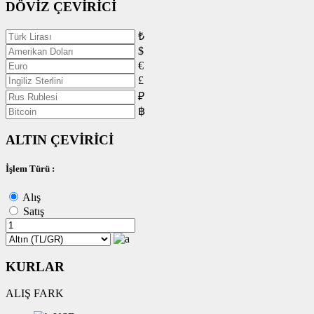
DÖVİZ ÇEVİRİCİ
₺
$
€
£
₽
฿
ALTIN ÇEVİRİCİ
İşlem Türü :
Alış
Satış
KURLAR
ALIŞ
FARK