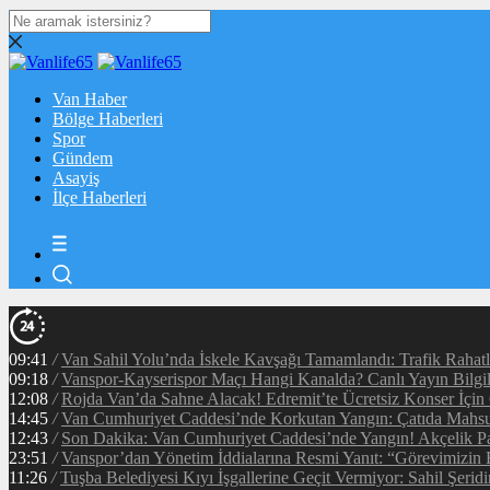
Van Haber
Bölge Haberleri
Spor
Gündem
Asayiş
İlçe Haberleri
09:41
/
Van Sahil Yolu’nda İskele Kavşağı Tamamlandı: Trafik Rahat
09:18
/
Vanspor-Kayserispor Maçı Hangi Kanalda? Canlı Yayın Bilgil
12:08
/
Rojda Van’da Sahne Alacak! Edremit’te Ücretsiz Konser İçin
14:45
/
Van Cumhuriyet Caddesi’nde Korkutan Yangın: Çatıda Mahsur
12:43
/
Son Dakika: Van Cumhuriyet Caddesi’nde Yangın! Akçelik Pa
23:51
/
Vanspor’dan Yönetim İddialarına Resmi Yanıt: “Görevimizin 
11:26
/
Tuşba Belediyesi Kıyı İşgallerine Geçit Vermiyor: Sahil Şerid