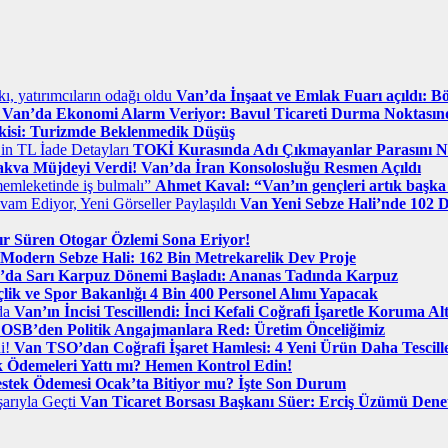
Van’da İnşaat ve Emlak Fuarı açıldı: Bö
Van’da Ekonomi Alarm Veriyor: Bavul Ticareti Durma Noktasın
kisi: Turizmde Beklenmedik Düşüş
TOKİ Kurasında Adı Çıkmayanlar Parasını Nas
akva Müjdeyi Verdi! Van’da İran Konsolosluğu Resmen Açıldı
Ahmet Kaval: “Van’ın gençleri artık başka 
Van Yeni Sebze Hali’nde 102 D
dır Süren Otogar Özlemi Sona Eriyor!
Modern Sebze Hali: 162 Bin Metrekarelik Dev Proje
’da Sarı Karpuz Dönemi Başladı: Ananas Tadında Karpuz
lik ve Spor Bakanlığı 4 Bin 400 Personel Alımı Yapacak
Van’ın İncisi Tescillendi: İnci Kefali Coğrafi İşaretle Koruma Al
OSB’den Politik Angajmanlara Red: Üretim Önceliğimiz
Van TSO’dan Coğrafi İşaret Hamlesi: 4 Yeni Ürün Daha Tescill
k Ödemeleri Yattı mı? Hemen Kontrol Edin!
estek Ödemesi Ocak’ta Bitiyor mu? İşte Son Durum
Van Ticaret Borsası Başkanı Süer: Erciş Üzümü Denet