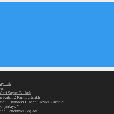
layacak
eri
 Geri Sayım Başladı
 Kalan 2 Kişi Kurtarıldı
sajı Üstündeki Binada Alevler Yükseldi
Başındayız”
inde Denetimler Başladı