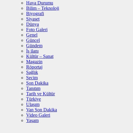
Hava Durumu
Bilim – Teknoloji
Biyografi
Siyaset
Dünya
Foto Galeri
Genel
Güncel
Gündem
İş ilanı
Kültür – Sanat
Magazin
Röportaj
Sağlık
Seçim
Son Dakika
Tanıtım
Tarih ve Kültür
Türkiye
Ulaşım
Van Son Dakika
Video Galeri
Yaşam