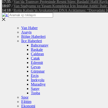
17:35
/
Van’da Tramvay Projesinde Resmi Süreç Başladı! Hafif Raylı
18:07
/
Van Stadyumu ve Yaşam Kompleksi İçin İmzalar Atıldı! İhale
14:18
/
Rojin Kabaiş’in Avukatından DNA Açıklaması: “Dosyadaki İ
Van Haber
Asayiş
Bölge Haberleri
İlçe Haberleri
Bahçesaray
Başkale
Çaldıran
Çatak
Edremit
Gevaş
Gürpınar
Erciş
İpekyolu
Muradiye
Saray
Tuşba
Spor
Eğitim
Ekonomi