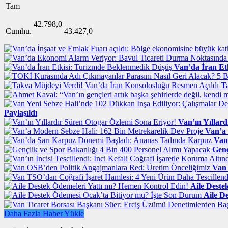
Tam
42.798,0
Cumhu.
43.427,0
Van’da İran Et
T
Paylaşıldı
Van’ın Yıllar
Van’a 
Van
Genç
Van 
Aile Deste
Aile D
Daha Fazla Haber Yükle