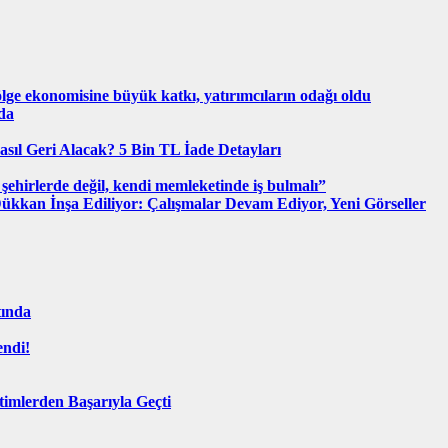
lge ekonomisine büyük katkı, yatırımcıların odağı oldu
da
ıl Geri Alacak? 5 Bin TL İade Detayları
şehirlerde değil, kendi memleketinde iş bulmalı”
ükkan İnşa Ediliyor: Çalışmalar Devam Ediyor, Yeni Görseller
tında
endi!
imlerden Başarıyla Geçti