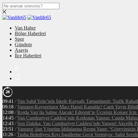
Van Haber
Bölge Haberleri
Spor
Gündem
Asayiş
İlçe Haberleri
09:41
/
Van Sahil Yolu’nda İskele Kavşağı Tamamlandı: Trafik Rahat
09:18
/
Vanspor-Kayserispor Maçı Hangi Kanalda? Canlı Yayın Bilgil
12:08
/
Rojda Van’da Sahne Alacak! Edremit’te Ücretsiz Konser İçin
14:45
/
Van Cumhuriyet Caddesi’nde Korkutan Yangın: Çatıda Mahsur
12:43
/
Son Dakika: Van Cumhuriyet Caddesi’nde Yangın! Akçelik Pa
23:51
/
Vanspor’dan Yönetim İddialarına Resmi Yanıt: “Görevimizin 
11:26
/
Tuşba Belediyesi Kıyı İşgallerine Geçit Vermiyor: Sahil Şerid