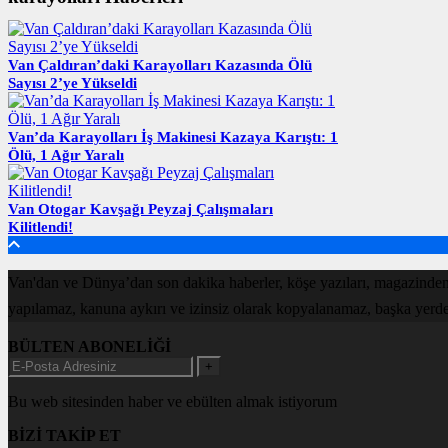
Van Çaldıran’daki Karayolları Kazasında Ölü
Sayısı 2’ye Yükseldi
Van’da Karayolları İş Makinesi Kazaya Karıştı: 1
Ölü, 1 Ağır Yaralı
Van Otogar Kavşağı Peyzaj Çalışmaları
Kilitlendi!
Van'dan ve Dünya’dan son dakika haberler, köşe yazıları, magazinden
yapılamaz, kanuna aykırı ve izinsiz olarak kopyalanamaz, başka yerde ya
BÜLTEN ABONELİĞİ
+
Bu web sitesinden haber ve ebülten almak istiyorum
BİZİ TAKİP ET