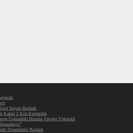
layacak
eri
 Geri Sayım Başladı
 Kalan 2 Kişi Kurtarıldı
sajı Üstündeki Binada Alevler Yükseldi
Başındayız”
inde Denetimler Başladı