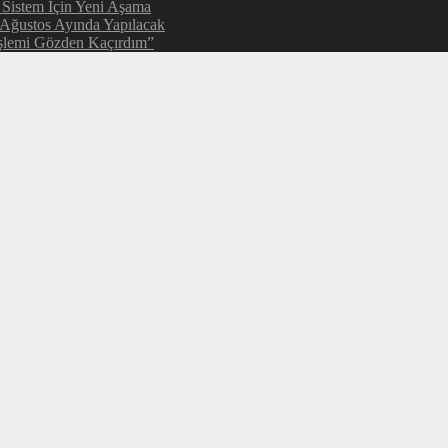
 Sistem İçin Yeni Aşama
 Ağustos Ayında Yapılacak
şlemi Gözden Kaçırdım”