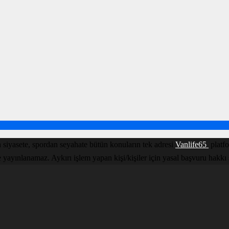
 siyasete, spordan seyahate bütün konuların tek adresi
Vanlife65
platfo
yınlanamaz. Aykırı işlem yapan kişi/kişiler için yasal başvuru hakkı sakl