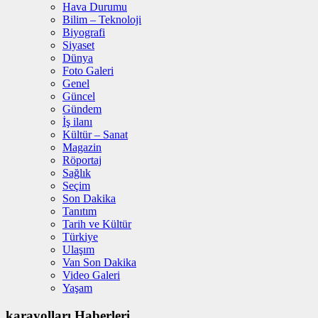
Hava Durumu
Bilim – Teknoloji
Biyografi
Siyaset
Dünya
Foto Galeri
Genel
Güncel
Gündem
İş ilanı
Kültür – Sanat
Magazin
Röportaj
Sağlık
Seçim
Son Dakika
Tanıtım
Tarih ve Kültür
Türkiye
Ulaşım
Van Son Dakika
Video Galeri
Yaşam
karayolları Haberleri