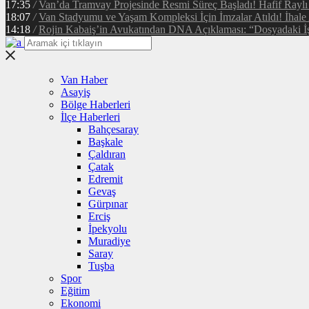
17:35
/
Van’da Tramvay Projesinde Resmi Süreç Başladı! Hafif Raylı
18:07
/
Van Stadyumu ve Yaşam Kompleksi İçin İmzalar Atıldı! İhale
14:18
/
Rojin Kabaiş’in Avukatından DNA Açıklaması: “Dosyadaki İ
Van Haber
Asayiş
Bölge Haberleri
İlçe Haberleri
Bahçesaray
Başkale
Çaldıran
Çatak
Edremit
Gevaş
Gürpınar
Erciş
İpekyolu
Muradiye
Saray
Tuşba
Spor
Eğitim
Ekonomi