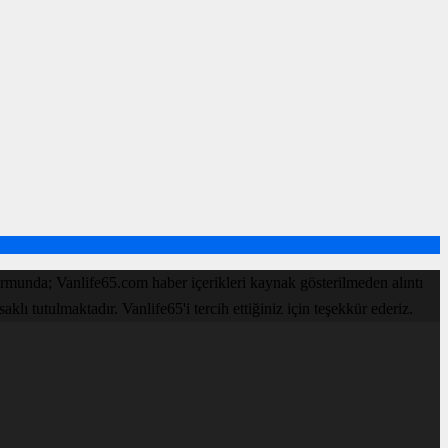
rmunda; Vanlife65.com haber içerikleri kaynak gösterilmeden alıntı
ı tutulmaktadır. Vanlife65'i tercih ettiğiniz için teşekkür ederiz.