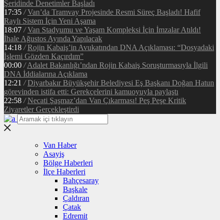
Şeridinde Denetimler Başladı
17:35
/
Van’da Tramvay Projesinde Resmi Süreç Başladı! Hafif
Raylı Sistem İçin Yeni Aşama
18:07
/
Van Stadyumu ve Yaşam Kompleksi İçin İmzalar Atıldı!
İhale Ağustos Ayında Yapılacak
14:18
/
Rojin Kabaiş’in Avukatından DNA Açıklaması: “Dosyadaki
İşlemi Gözden Kaçırdım”
00:00
/
Adalet Bakanlığı’ndan Rojin Kabaiş Soruşturmasıyla İlgili
DNA İddialarına Açıklama
12:21
/
Diyarbakır Büyükşehir Belediyesi Eş Başkanı Doğan Hatun
görevinden istifa etti: Gerekçelerini kamuoyuyla paylaştı
22:58
/
Necati Şaşmaz’dan Van Çıkarması! Peş Peşe Kritik
Ziyaretler Gerçekleştirdi
Van Haber
Asayiş
Bölge Haberleri
İlçe Haberleri
Bahçesaray
Başkale
Çaldıran
Çatak
Edremit