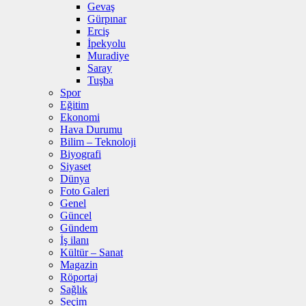
Gevaş
Gürpınar
Erciş
İpekyolu
Muradiye
Saray
Tuşba
Spor
Eğitim
Ekonomi
Hava Durumu
Bilim – Teknoloji
Biyografi
Siyaset
Dünya
Foto Galeri
Genel
Güncel
Gündem
İş ilanı
Kültür – Sanat
Magazin
Röportaj
Sağlık
Seçim