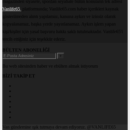
magazinden siyasete, spordan seyahate bütün konuların tek adresi
Vanlife65
platformunda; Vanlife65.com haber içerikleri kaynak
gösterilmeden alıntı yapılamaz, kanuna aykırı ve izinsiz olarak
kopyalanamaz, başka yerde yayınlanamaz. Aykırı işlem yapan
kişi/kişiler için yasal başvuru hakkı saklı tutulmaktadır. Vanlife65'i
tercih ettiğiniz için teşekkür ederiz.
BÜLTEN ABONELİĞİ
+
Bu web sitesinden haber ve ebülten almak istiyorum
BİZİ TAKİP ET
Van gündemine ışık tutmaya devam ediyoruz. @VANLIFE65