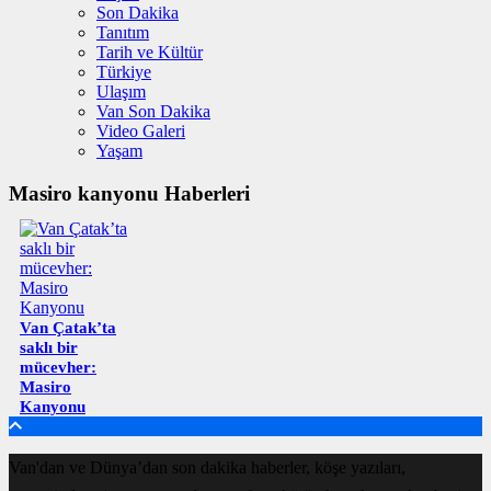
Son Dakika
Tanıtım
Tarih ve Kültür
Türkiye
Ulaşım
Van Son Dakika
Video Galeri
Yaşam
Masiro kanyonu Haberleri
Van Çatak’ta
saklı bir
mücevher:
Masiro
Kanyonu
Van'dan ve Dünya’dan son dakika haberler, köşe yazıları,