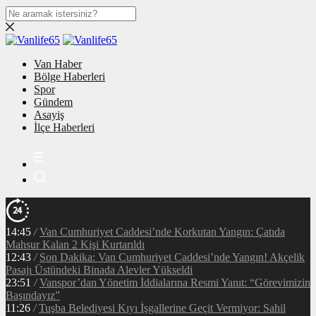
Van Haber
Bölge Haberleri
Spor
Gündem
Asayiş
İlçe Haberleri
14:45
/
Van Cumhuriyet Caddesi’nde Korkutan Yangın: Çatıda
Mahsur Kalan 2 Kişi Kurtarıldı
12:43
/
Son Dakika: Van Cumhuriyet Caddesi’nde Yangın! Akçelik
Pasajı Üstündeki Binada Alevler Yükseldi
23:51
/
Vanspor’dan Yönetim İddialarına Resmi Yanıt: “Görevimizin
Başındayız”
11:26
/
Tuşba Belediyesi Kıyı İşgallerine Geçit Vermiyor: Sahil