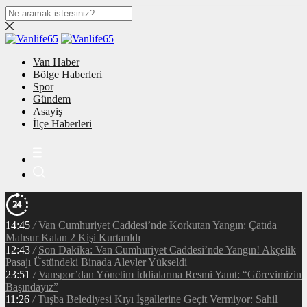
Van Haber
Bölge Haberleri
Spor
Gündem
Asayiş
İlçe Haberleri
14:45
/
Van Cumhuriyet Caddesi’nde Korkutan Yangın: Çatıda
Mahsur Kalan 2 Kişi Kurtarıldı
12:43
/
Son Dakika: Van Cumhuriyet Caddesi’nde Yangın! Akçelik
Pasajı Üstündeki Binada Alevler Yükseldi
23:51
/
Vanspor’dan Yönetim İddialarına Resmi Yanıt: “Görevimizin
Başındayız”
11:26
/
Tuşba Belediyesi Kıyı İşgallerine Geçit Vermiyor: Sahil