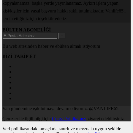
kopyalanamaz, başka yerde yayınlanamaz. Aykırı işlem yapan
kişi/kişiler için yasal başvuru hakkı saklı tutulmaktadır. Vanlife65'i
tercih ettiğiniz için teşekkür ederiz.
BÜLTEN ABONELİĞİ
+
Bu web sitesinden haber ve ebülten almak istiyorum
BİZİ TAKİP ET
Van gündemine ışık tutmaya devam ediyoruz. @VANLIFE65
Çerezler ile ilgili bilgi için
Çerez Politikamızı
ziyaret edebilirsiniz.
Veri politikasındaki amaçlarla sınırlı ve mevzuata uygun şekilde