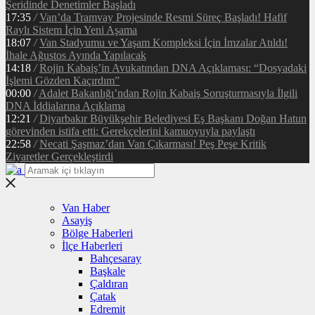
Şeridinde Denetimler Başladı
17:35
/
Van’da Tramvay Projesinde Resmi Süreç Başladı! Hafif
Raylı Sistem İçin Yeni Aşama
18:07
/
Van Stadyumu ve Yaşam Kompleksi İçin İmzalar Atıldı!
İhale Ağustos Ayında Yapılacak
14:18
/
Rojin Kabaiş’in Avukatından DNA Açıklaması: “Dosyadaki
İşlemi Gözden Kaçırdım”
00:00
/
Adalet Bakanlığı’ndan Rojin Kabaiş Soruşturmasıyla İlgili
DNA İddialarına Açıklama
12:21
/
Diyarbakır Büyükşehir Belediyesi Eş Başkanı Doğan Hatun
görevinden istifa etti: Gerekçelerini kamuoyuyla paylaştı
22:58
/
Necati Şaşmaz’dan Van Çıkarması! Peş Peşe Kritik
Ziyaretler Gerçekleştirdi
Van Haber
Asayiş
Bölge Haberleri
İlçe Haberleri
Bahçesaray
Başkale
Çaldıran
Çatak
Edremit