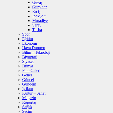
Gevaş
Gürpınar
Erciş
İpekyolu
Muradiye
Saray
Tuşba
Spor
Eğitim
Ekonomi
Hava Durumu
Bilim – Teknoloji
Biyografi
Siyaset
Dünya
Foto Galeri
Genel
Güncel
Gündem
İş ilanı
Kültür – Sanat
Magazin
Röportaj
Sağlık
Seçim