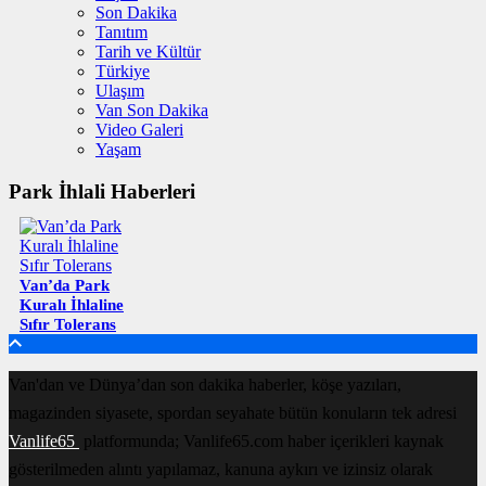
Son Dakika
Tanıtım
Tarih ve Kültür
Türkiye
Ulaşım
Van Son Dakika
Video Galeri
Yaşam
Park İhlali Haberleri
Van’da Park
Kuralı İhlaline
Sıfır Tolerans
Van'dan ve Dünya’dan son dakika haberler, köşe yazıları,
magazinden siyasete, spordan seyahate bütün konuların tek adresi
Vanlife65
platformunda; Vanlife65.com haber içerikleri kaynak
gösterilmeden alıntı yapılamaz, kanuna aykırı ve izinsiz olarak