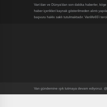
Van'dan ve Dünya’dan son dakika haberler, köşe 
haber içerikleri kaynak gösterilmeden alıntı yapı
başvuru hakkı saklı tutulmaktadır. Vanlife65'i terci
Van gündemine ışık tutmaya devam ediyoruz.