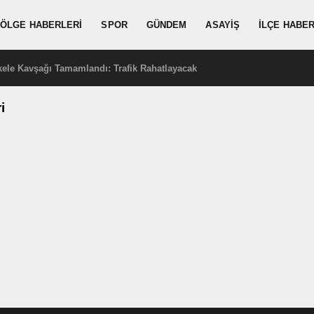
ÖLGE HABERLERI
SPOR
GÜNDEM
ASAYIŞ
İLÇE HABER
kele Kavşağı Tamamlandı: Trafik Rahatlayacak
i