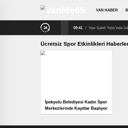
VAN HABER
B
09:41
/
Van Sahil Yolu’nda İs
Ücretsiz Spor Etkinlikleri Haberler
İpekyolu Belediyesi Kadın Spor
Merkezlerinde Kayıtlar Başlıyor