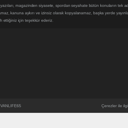
yazıları, magazinden siyasete, spordan seyahate bütün konuların tek a
lamaz, kanuna aykırı ve izinsiz olarak kopyalanamaz, başka yerde yayınlan
h ettiğiniz için teşekkür ederiz.
 @VANLIFE65
Çerezler ile ilgi