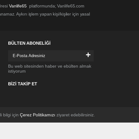
dresi
Vanlife65
platformunda; Vanlife65.com
amaz. Aykırı işlem yapan kişi/kişiler için yasal
BÜLTEN ABONELİĞİ
+
Bu web sitesinden haber ve ebülten almak
istiyorum
BİZİ TAKİP ET
li bilgi için
Çerez Politikamızı
ziyaret edebilirsiniz.