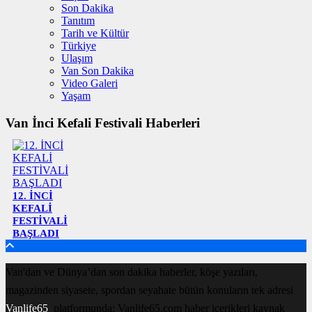
Son Dakika
Tanıtım
Tarih ve Kültür
Türkiye
Ulaşım
Van Son Dakika
Video Galeri
Yaşam
Van İnci Kefali Festivali Haberleri
12. İNCİ
KEFALİ
FESTİVALİ
BAŞLADI
Van'dan ve Dünya’dan son dakika haberler, köşe yazıları,
magazinden siyasete, spordan seyahate bütün konuların tek adresi
Vanlife65
platformunda; Vanlife65.com haber içerikleri kaynak