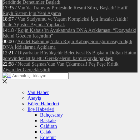
Şeridinde Denetimler Başladı
17:35
/
Van’da Tramvay Projesinde Resmi Süreç Başladı! Hafif
Raylı Sistem İçin Yeni Aşama
18:07
/
Van Stadyumu ve Yaşam Kompleksi İçin İmzalar Atıldı!
İhale Ağustos Ayında Yapılacak
14:18
/
Rojin Kabaiş’in Avukatından DNA Açıklaması: “Dosyadaki
İşlemi Gözden Kaçırdım”
00:00
/
Adalet Bakanlığı’ndan Rojin Kabaiş Soruşturmasıyla İlgili
DNA İddialarına Açıklama
12:21
/
Diyarbakır Büyükşehir Belediyesi Eş Başkanı Doğan Hatun
görevinden istifa etti: Gerekçelerini kamuoyuyla paylaştı
22:58
/
Necati Şaşmaz’dan Van Çıkarması! Peş Peşe Kritik
Ziyaretler Gerçekleştirdi
Van Haber
Asayiş
Bölge Haberleri
İlçe Haberleri
Bahçesaray
Başkale
Çaldıran
Çatak
Edremit