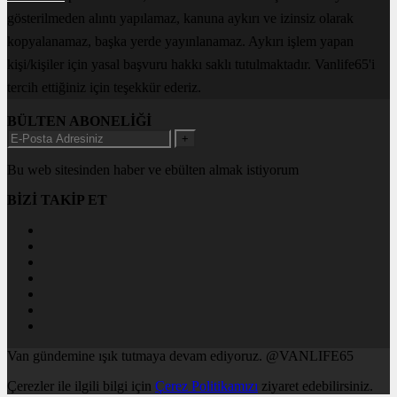
gösterilmeden alıntı yapılamaz, kanuna aykırı ve izinsiz olarak
kopyalanamaz, başka yerde yayınlanamaz. Aykırı işlem yapan
kişi/kişiler için yasal başvuru hakkı saklı tutulmaktadır. Vanlife65'i
tercih ettiğiniz için teşekkür ederiz.
BÜLTEN ABONELİĞİ
+
Bu web sitesinden haber ve ebülten almak istiyorum
BİZİ TAKİP ET
Van gündemine ışık tutmaya devam ediyoruz. @VANLIFE65
Çerezler ile ilgili bilgi için
Çerez Politikamızı
ziyaret edebilirsiniz.