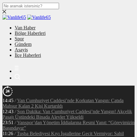
Van Haber
Bölge Haberleri
Spor
Gündem
Asayiş
İlçe Haberleri
14:45
/
Van Cumhuriyet Caddesi’nde Korkutan Yangın: Çatıda
Mahsur Kalan 2 Kişi Kurtarıldı
12:43
/
Son Dakika: Van Cumhuriyet Caddesi’nde Yangın! Akçelik
Pasajı Üstündeki Binada Alevler Yükseldi
23:51
/
Vanspor’dan Yönetim İddialarına Resmi Yanıt: “Görevimizin
Başındayız”
11:26
/
Tuşba Belediyesi Kıyı İşgallerine Geçit Vermiyor: Sahil