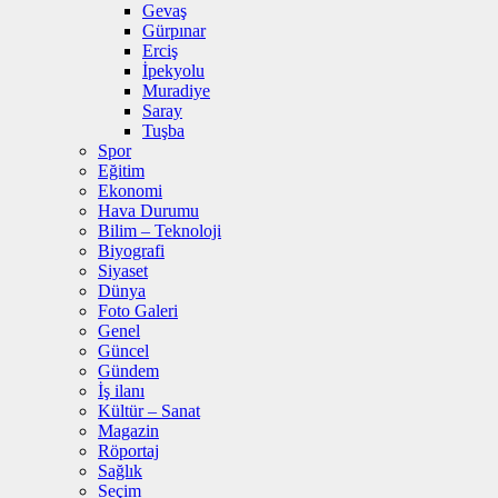
Gevaş
Gürpınar
Erciş
İpekyolu
Muradiye
Saray
Tuşba
Spor
Eğitim
Ekonomi
Hava Durumu
Bilim – Teknoloji
Biyografi
Siyaset
Dünya
Foto Galeri
Genel
Güncel
Gündem
İş ilanı
Kültür – Sanat
Magazin
Röportaj
Sağlık
Seçim