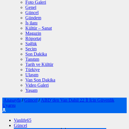
Foto Galeri
Genel
Güncel
Gündem
İş ilanı
Kültür – Sanat
Magazin
Röportaj
Sağlık
Seçim
Son Dakika
Tanıtım
Tarih ve Kültür
Türkiye
Ulaşım
Van Son Dakika
Video Galeri
Yaşam
Anasayfa
/
Güncel
/
ABD’den Van Dahil 22 İl İçin Güvenlik
Uyarısı
Vanlife65
Güncel