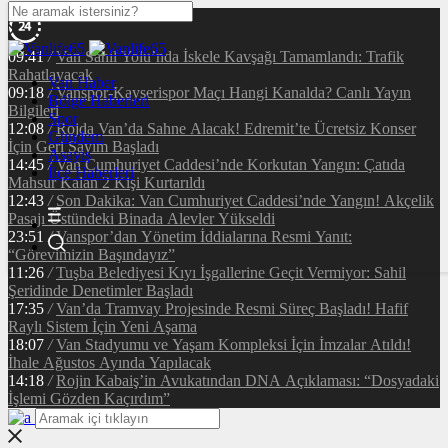
09:41
/
Van Sahil Yolu’nda İskele Kavşağı Tamamlandı: Trafik
Rahatlayacak
Van Haber
09:18
/
Vanspor-Kayserispor Maçı Hangi Kanalda? Canlı Yayın
Bölge Haberleri
Bilgileri
Spor
12:08
/
Rojda Van’da Sahne Alacak! Edremit’te Ücretsiz Konser
Gündem
İçin Geri Sayım Başladı
Asayiş
14:45
/
Van Cumhuriyet Caddesi’nde Korkutan Yangın: Çatıda
İlçe Haberleri
Mahsur Kalan 2 Kişi Kurtarıldı
12:43
/
Son Dakika: Van Cumhuriyet Caddesi’nde Yangın! Akçelik
Pasajı Üstündeki Binada Alevler Yükseldi
23:51
/
Vanspor’dan Yönetim İddialarına Resmi Yanıt:
“Görevimizin Başındayız”
11:26
/
Tuşba Belediyesi Kıyı İşgallerine Geçit Vermiyor: Sahil
Şeridinde Denetimler Başladı
17:35
/
Van’da Tramvay Projesinde Resmi Süreç Başladı! Hafif
Raylı Sistem İçin Yeni Aşama
18:07
/
Van Stadyumu ve Yaşam Kompleksi İçin İmzalar Atıldı!
İhale Ağustos Ayında Yapılacak
14:18
/
Rojin Kabaiş’in Avukatından DNA Açıklaması: “Dosyadaki
İşlemi Gözden Kaçırdım”