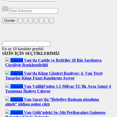
Gönder
En az 10 karakter gerekli
SİZİN İÇİN SEÇTİKLERİMİZ
Güncel
Van’da Cadde ve Refüjler 20 Bin Sardunya
Çiçeğiyle Renklendirildi
Güncel
Van’da Kitap Günleri Başlıyor: 4. Van Yerel
Yazarlar Kitap Fuarı Kapılarını Açıyor
Güncel
Van Valiliği’nden 1,5 Milyar TL’lik Arsa Satışı! 4
Taşınmaz İhaleye Çıkıyor
Güncel
Van Saray’da “Belediye Başkanı gözaltına
alındı” iddiası asılsız çıktı
Güncel
Van Gölü’ndeki Su Altı Peribacaları Guinness