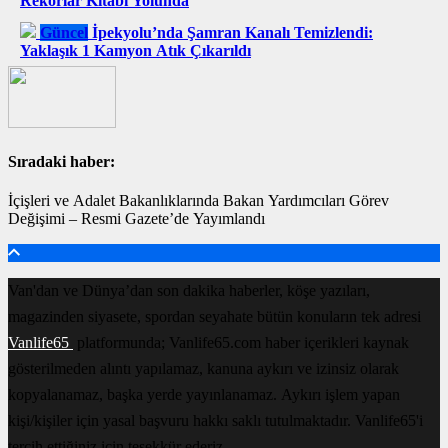
Rekorlar Kitabı Yolunda
Güncel
İpekyolu’nda Şamran Kanalı Temizlendi:
Yaklaşık 1 Kamyon Atık Çıkarıldı
Sıradaki haber:
İçişleri ve Adalet Bakanlıklarında Bakan Yardımcıları Görev
Değişimi – Resmi Gazete’de Yayımlandı
Van'dan ve Dünya’dan son dakika haberler, köşe yazıları,
magazinden siyasete, spordan seyahate bütün konuların tek adresi
Vanlife65
platformunda; Vanlife65.com haber içerikleri kaynak
gösterilmeden alıntı yapılamaz, kanuna aykırı ve izinsiz olarak
kopyalanamaz, başka yerde yayınlanamaz. Aykırı işlem yapan
kişi/kişiler için yasal başvuru hakkı saklı tutulmaktadır. Vanlife65'i
tercih ettiğiniz için teşekkür ederiz.