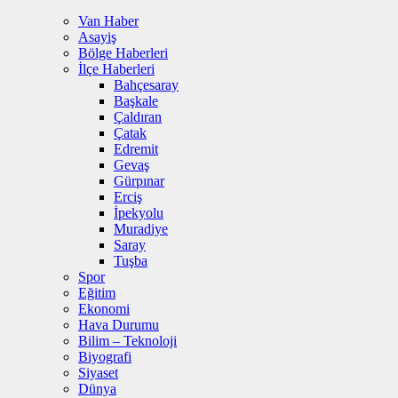
Van Haber
Asayiş
Bölge Haberleri
İlçe Haberleri
Bahçesaray
Başkale
Çaldıran
Çatak
Edremit
Gevaş
Gürpınar
Erciş
İpekyolu
Muradiye
Saray
Tuşba
Spor
Eğitim
Ekonomi
Hava Durumu
Bilim – Teknoloji
Biyografi
Siyaset
Dünya