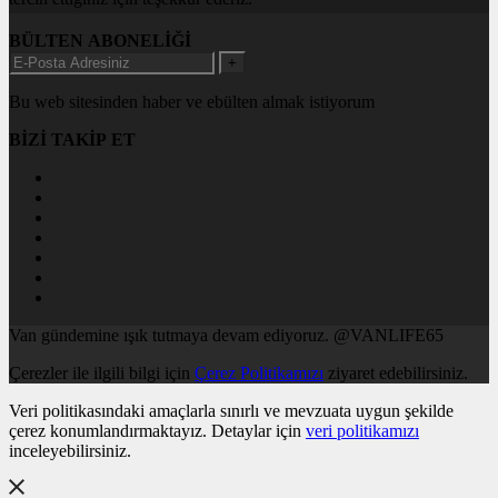
BÜLTEN ABONELİĞİ
+
Bu web sitesinden haber ve ebülten almak istiyorum
BİZİ TAKİP ET
Van gündemine ışık tutmaya devam ediyoruz. @VANLIFE65
Çerezler ile ilgili bilgi için
Çerez Politikamızı
ziyaret edebilirsiniz.
Veri politikasındaki amaçlarla sınırlı ve mevzuata uygun şekilde
çerez konumlandırmaktayız. Detaylar için
veri politikamızı
inceleyebilirsiniz.