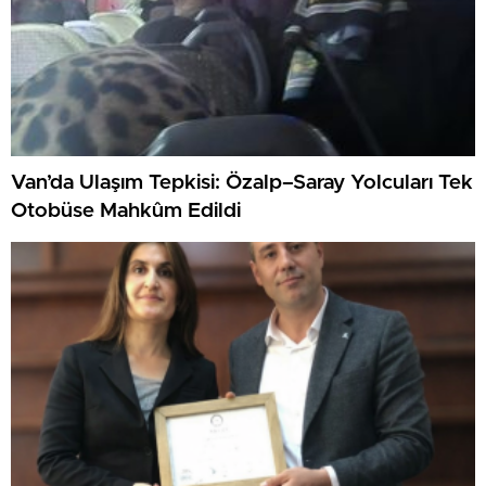
Van’da Ulaşım Tepkisi: Özalp–Saray Yolcuları Tek
Otobüse Mahkûm Edildi