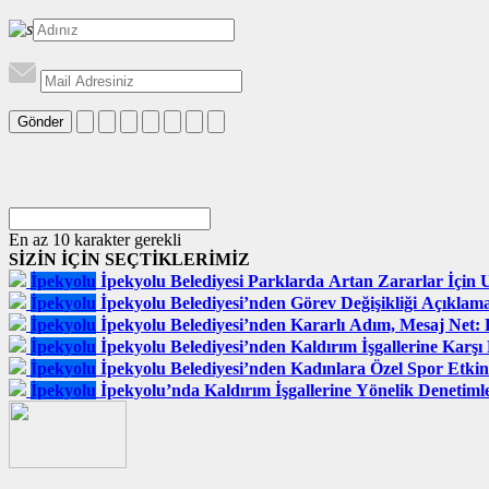
Gönder
En az 10 karakter gerekli
SİZİN İÇİN SEÇTİKLERİMİZ
İpekyolu
İpekyolu Belediyesi Parklarda Artan Zararlar İçin
İpekyolu
İpekyolu Belediyesi’nden Görev Değişikliği Açıkl
İpekyolu
İpekyolu Belediyesi’nden Kararlı Adım, Mesaj Net: 
İpekyolu
İpekyolu Belediyesi’nden Kaldırım İşgallerine Kar
İpekyolu
İpekyolu Belediyesi’nden Kadınlara Özel Spor Etkinl
İpekyolu
İpekyolu’nda Kaldırım İşgallerine Yönelik Denetimle