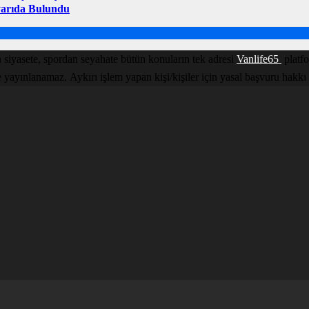
Uyarıda Bulundu
 siyasete, spordan seyahate bütün konuların tek adresi
Vanlife65
platfo
yınlanamaz. Aykırı işlem yapan kişi/kişiler için yasal başvuru hakkı sak