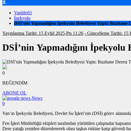
Vanlife65
İpekyolu
DSİ’nin Yapmadığını İpekyolu Belediyesi Yaptı: Buzhane D
Yayınlanma Tarihi: 15 Eylül 2025,Pts 11:26
- Güncelleme Ta
DSİ’nin Yapmadığını İpekyolu B
0
BEĞENDİM
ABONE OL
News
0
Van’ın İpekyolu Belediyesi, Devlet Su İşleri’nin (DSİ) görev alanınd
Fen İşleri Müdürlüğü ekipleri tarafından yürütülen çalışmalar kapsamı
Dere yatağı yeniden düzenlenerek olası taşkın riskine karşı güvenli hale