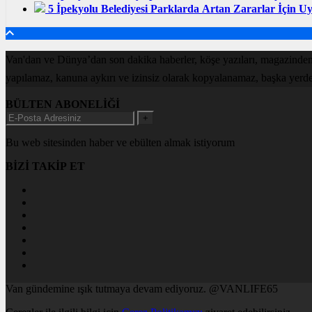
5
İpekyolu Belediyesi Parklarda Artan Zararlar İçin 
Van'dan ve Dünya’dan son dakika haberler, köşe yazıları, magazinden
yapılamaz, kanuna aykırı ve izinsiz olarak kopyalanamaz, başka yerde ya
BÜLTEN ABONELİĞİ
+
Bu web sitesinden haber ve ebülten almak istiyorum
BİZİ TAKİP ET
Van gündemine ışık tutmaya devam ediyoruz. @VANLIFE65