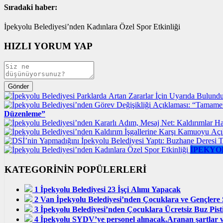
Sıradaki haber:
İpekyolu Belediyesi’nden Kadınlara Özel Spor Etkinliği
HIZLI YORUM YAP
Düzenleme”
İPEKYO
KATEGORİNİN POPÜLERLERİ
1
İpekyolu Belediyesi 23 İşçi Alımı Yapacak
2
Van İpekyolu Belediyesi’nden Çocuklara ve Gençlere 
3
İpekyolu Belediyesi’nden Çocuklara Ücretsiz Buz Pist
4
İpekyolu SYDV’ye personel alınacak.Aranan şartlar ve