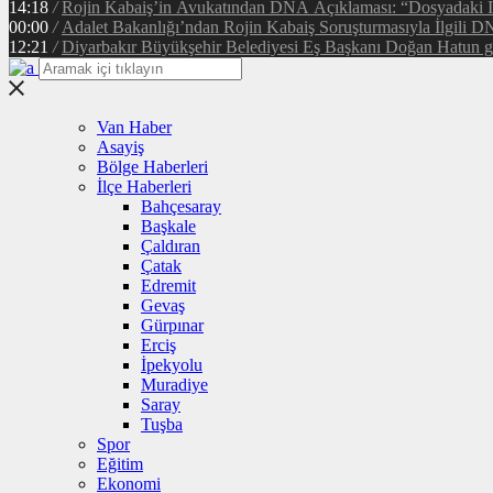
14:18
/
Rojin Kabaiş’in Avukatından DNA Açıklaması: “Dosyadaki 
00:00
/
Adalet Bakanlığı’ndan Rojin Kabaiş Soruşturmasıyla İlgili D
12:21
/
Diyarbakır Büyükşehir Belediyesi Eş Başkanı Doğan Hatun gör
Van Haber
Asayiş
Bölge Haberleri
İlçe Haberleri
Bahçesaray
Başkale
Çaldıran
Çatak
Edremit
Gevaş
Gürpınar
Erciş
İpekyolu
Muradiye
Saray
Tuşba
Spor
Eğitim
Ekonomi