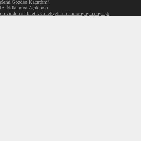
İşlemi Gözden Kaçırdım”
NA İddialarına Açıklama
evinden istifa etti: Gerekçelerini kamuoyuyla paylaştı