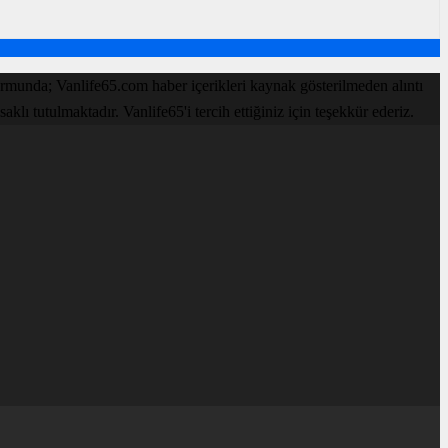
rmunda; Vanlife65.com haber içerikleri kaynak gösterilmeden alıntı
lı tutulmaktadır. Vanlife65'i tercih ettiğiniz için teşekkür ederiz.