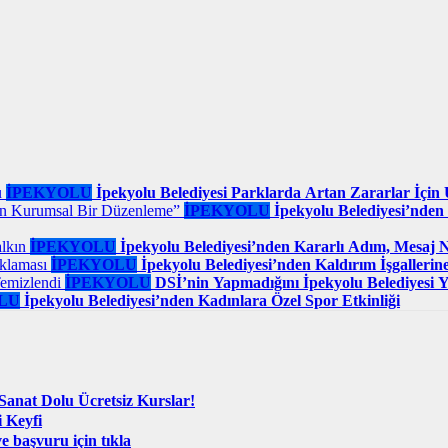
İPEKYOLU
İpekyolu Belediyesi Parklarda Artan Zararlar İçi
İPEKYOLU
İpekyolu Belediyesi’nde
İPEKYOLU
İpekyolu Belediyesi’nden Kararlı Adım, Mesaj N
İPEKYOLU
İpekyolu Belediyesi’nden Kaldırım İşgaller
İPEKYOLU
DSİ’nin Yapmadığını İpekyolu Belediyesi Y
LU
İpekyolu Belediyesi’nden Kadınlara Özel Spor Etkinliği
Sanat Dolu Ücretsiz Kurslar!
i Keyfi
 başvuru için tıkla