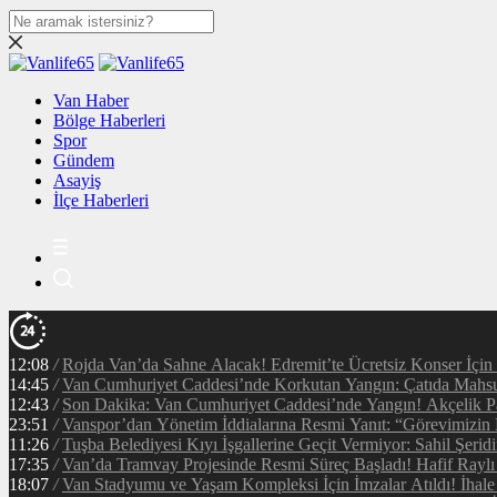
Van Haber
Bölge Haberleri
Spor
Gündem
Asayiş
İlçe Haberleri
12:08
/
Rojda Van’da Sahne Alacak! Edremit’te Ücretsiz Konser İçin
14:45
/
Van Cumhuriyet Caddesi’nde Korkutan Yangın: Çatıda Mahsur
12:43
/
Son Dakika: Van Cumhuriyet Caddesi’nde Yangın! Akçelik Pa
23:51
/
Vanspor’dan Yönetim İddialarına Resmi Yanıt: “Görevimizin
11:26
/
Tuşba Belediyesi Kıyı İşgallerine Geçit Vermiyor: Sahil Şerid
17:35
/
Van’da Tramvay Projesinde Resmi Süreç Başladı! Hafif Raylı
18:07
/
Van Stadyumu ve Yaşam Kompleksi İçin İmzalar Atıldı! İhal