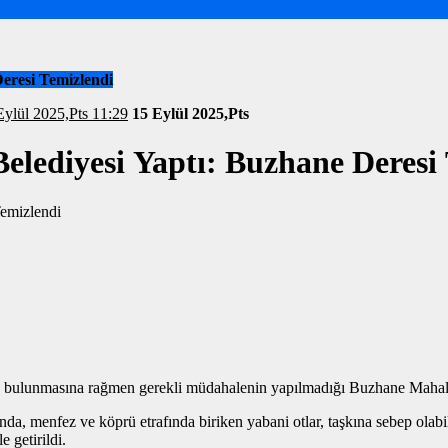
eresi Temizlendi
rihi: 15 Eylül 2025,Pts 11:29
15 Eylül 2025,Pts
elediyesi Yaptı: Buzhane Deresi
a bulunmasına rağmen gerekli müdahalenin yapılmadığı Buzhane Mahalles
nda, menfez ve köprü etrafında biriken yabani otlar, taşkına sebep olab
 getirildi.