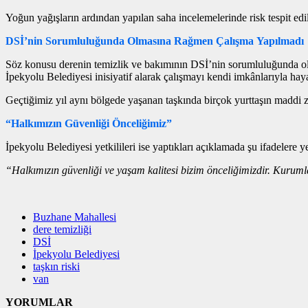
Yoğun yağışların ardından yapılan saha incelemelerinde risk tespit edi
DSİ’nin Sorumluluğunda Olmasına Rağmen Çalışma Yapılmadı
Söz konusu derenin temizlik ve bakımının DSİ’nin sorumluluğunda olm
İpekyolu Belediyesi inisiyatif alarak çalışmayı kendi imkânlarıyla haya
Geçtiğimiz yıl aynı bölgede yaşanan taşkında birçok yurttaşın maddi z
“Halkımızın Güvenliği Önceliğimiz”
İpekyolu Belediyesi yetkilileri ise yaptıkları açıklamada şu ifadelere ye
“Halkımızın güvenliği ve yaşam kalitesi bizim önceliğimizdir. Kurumla
Buzhane Mahallesi
dere temizliği
DSİ
İpekyolu Belediyesi
taşkın riski
van
YORUMLAR