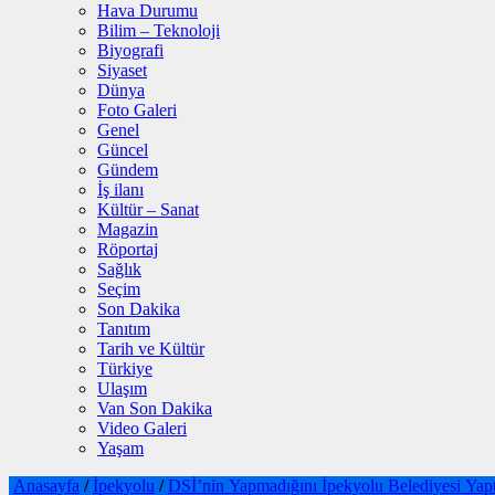
Hava Durumu
Bilim – Teknoloji
Biyografi
Siyaset
Dünya
Foto Galeri
Genel
Güncel
Gündem
İş ilanı
Kültür – Sanat
Magazin
Röportaj
Sağlık
Seçim
Son Dakika
Tanıtım
Tarih ve Kültür
Türkiye
Ulaşım
Van Son Dakika
Video Galeri
Yaşam
Anasayfa
/
İpekyolu
/
DSİ’nin Yapmadığını İpekyolu Belediyesi Yap