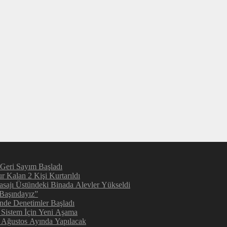
 Geri Sayım Başladı
 Kalan 2 Kişi Kurtarıldı
sajı Üstündeki Binada Alevler Yükseldi
 Başındayız”
inde Denetimler Başladı
 Sistem İçin Yeni Aşama
e Ağustos Ayında Yapılacak