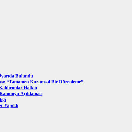
 Uyarıda Bulundu
aması: “Tamamen Kurumsal Bir Düzenleme”
Kaldırımlar Halkın
şı Kamuoyu Açıklaması
iği
r Yapıldı