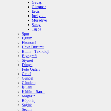
Gevaş
Gürpınar
Erciş
İpekyolu
Muradiye
Saray
Tuşba
Spor
Eğitim
Ekonomi
Hava Durumu
Bilim – Teknoloji
Biyografi
Siyaset
Dünya
Foto Galeri
Genel
Güncel
Gündem
İş ilanı
Kültür – Sanat
Magazin
Röportaj
Sağlık
Seçim