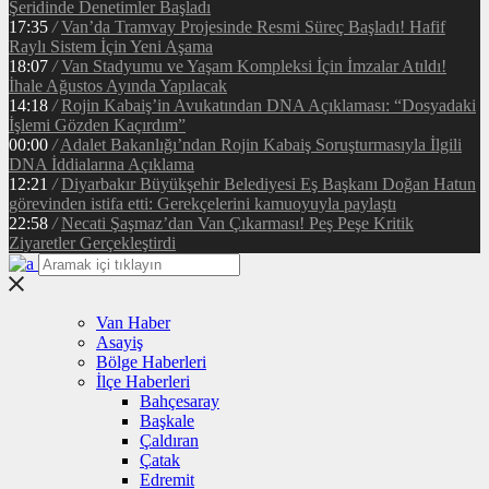
Şeridinde Denetimler Başladı
17:35
/
Van’da Tramvay Projesinde Resmi Süreç Başladı! Hafif
Raylı Sistem İçin Yeni Aşama
18:07
/
Van Stadyumu ve Yaşam Kompleksi İçin İmzalar Atıldı!
İhale Ağustos Ayında Yapılacak
14:18
/
Rojin Kabaiş’in Avukatından DNA Açıklaması: “Dosyadaki
İşlemi Gözden Kaçırdım”
00:00
/
Adalet Bakanlığı’ndan Rojin Kabaiş Soruşturmasıyla İlgili
DNA İddialarına Açıklama
12:21
/
Diyarbakır Büyükşehir Belediyesi Eş Başkanı Doğan Hatun
görevinden istifa etti: Gerekçelerini kamuoyuyla paylaştı
22:58
/
Necati Şaşmaz’dan Van Çıkarması! Peş Peşe Kritik
Ziyaretler Gerçekleştirdi
Van Haber
Asayiş
Bölge Haberleri
İlçe Haberleri
Bahçesaray
Başkale
Çaldıran
Çatak
Edremit