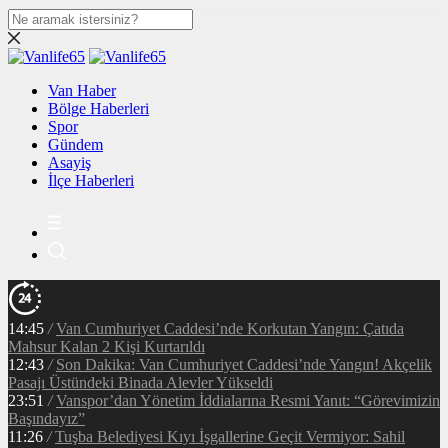
Van Haber
Bölge Haberleri
Spor
Gündem
Asayiş
İlçe Haberleri
14:45
/
Van Cumhuriyet Caddesi’nde Korkutan Yangın: Çatıda
Mahsur Kalan 2 Kişi Kurtarıldı
12:43
/
Son Dakika: Van Cumhuriyet Caddesi’nde Yangın! Akçelik
Pasajı Üstündeki Binada Alevler Yükseldi
23:51
/
Vanspor’dan Yönetim İddialarına Resmi Yanıt: “Görevimizin
Başındayız”
11:26
/
Tuşba Belediyesi Kıyı İşgallerine Geçit Vermiyor: Sahil