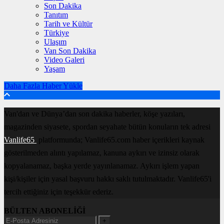
Son Dakika
Tanıtım
Tarih ve Kültür
Türkiye
Ulaşım
Van Son Dakika
Video Galeri
Yaşam
Daha Fazla Haber Yükle
Van'dan ve Dünya’dan son dakika haberler, köşe yazıları,
magazinden siyasete, spordan seyahate bütün konuların tek adresi
Vanlife65
platformunda; Vanlife65.com haber içerikleri kaynak
gösterilmeden alıntı yapılamaz, kanuna aykırı ve izinsiz olarak
kopyalanamaz, başka yerde yayınlanamaz. Aykırı işlem yapan
kişi/kişiler için yasal başvuru hakkı saklı tutulmaktadır. Vanlife65'i
tercih ettiğiniz için teşekkür ederiz.
BÜLTEN ABONELİĞİ
+