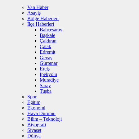
Van Haber
Asayiş
Bölge Haberleri
İlçe Haberleri
Bahçesaray
Başkale
Çaldıran
Çatak
Edremit
Gevaş
Gürpınar
Erciş
İpekyolu
Muradiye
Saray
Tuşba
Spor
Eğitim
Ekonomi
Hava Durumu
Bilim – Teknoloji
Biyografi
Siyaset
Dünya