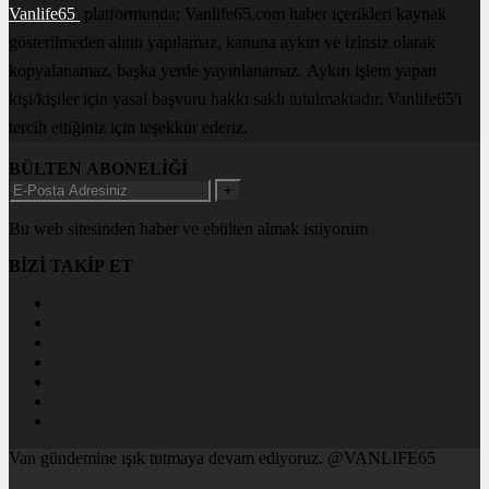
Vanlife65
platformunda; Vanlife65.com haber içerikleri kaynak
gösterilmeden alıntı yapılamaz, kanuna aykırı ve izinsiz olarak
kopyalanamaz, başka yerde yayınlanamaz. Aykırı işlem yapan
kişi/kişiler için yasal başvuru hakkı saklı tutulmaktadır. Vanlife65'i
tercih ettiğiniz için teşekkür ederiz.
BÜLTEN ABONELİĞİ
+
Bu web sitesinden haber ve ebülten almak istiyorum
BİZİ TAKİP ET
Van gündemine ışık tutmaya devam ediyoruz. @VANLIFE65