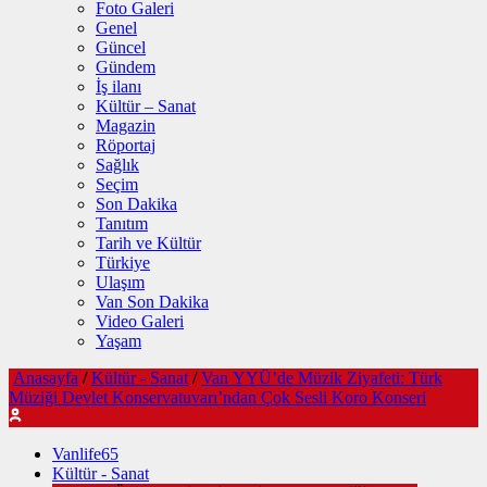
Foto Galeri
Genel
Güncel
Gündem
İş ilanı
Kültür – Sanat
Magazin
Röportaj
Sağlık
Seçim
Son Dakika
Tanıtım
Tarih ve Kültür
Türkiye
Ulaşım
Van Son Dakika
Video Galeri
Yaşam
Anasayfa
/
Kültür - Sanat
/
Van YYÜ’de Müzik Ziyafeti: Türk
Müziği Devlet Konservatuvarı’ndan Çok Sesli Koro Konseri
Vanlife65
Kültür - Sanat