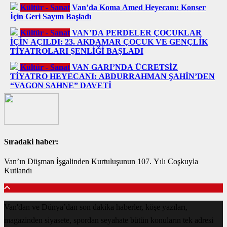
Kültür - Sanat
Van’da Koma Amed Heyecanı: Konser
İçin Geri Sayım Başladı
Kültür - Sanat
VAN’DA PERDELER ÇOCUKLAR
İÇİN AÇILDI: 23. AKDAMAR ÇOCUK VE GENÇLİK
TİYATROLARI ŞENLİĞİ BAŞLADI
Kültür - Sanat
VAN GARI’NDA ÜCRETSİZ
TİYATRO HEYECANI: ABDURRAHMAN ŞAHİN’DEN
“VAGON SAHNE” DAVETİ
Sıradaki haber:
Van’ın Düşman İşgalinden Kurtuluşunun 107. Yılı Coşkuyla
Kutlandı
Van'dan ve Dünya’dan son dakika haberler, köşe yazıları,
magazinden siyasete, spordan seyahate bütün konuların tek adresi