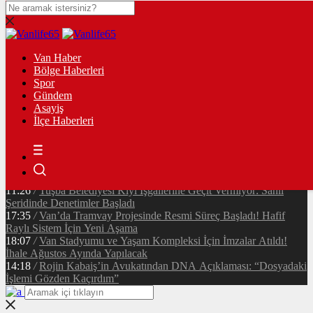
09:41
/
Van Sahil Yolu’nda İskele Kavşağı Tamamlandı: Trafik
Rahatlayacak
Van Haber
09:18
/
Vanspor-Kayserispor Maçı Hangi Kanalda? Canlı Yayın
Bölge Haberleri
Bilgileri
Spor
12:08
/
Rojda Van’da Sahne Alacak! Edremit’te Ücretsiz Konser
Gündem
İçin Geri Sayım Başladı
Asayiş
14:45
/
Van Cumhuriyet Caddesi’nde Korkutan Yangın: Çatıda
İlçe Haberleri
Mahsur Kalan 2 Kişi Kurtarıldı
12:43
/
Son Dakika: Van Cumhuriyet Caddesi’nde Yangın! Akçelik
Pasajı Üstündeki Binada Alevler Yükseldi
23:51
/
Vanspor’dan Yönetim İddialarına Resmi Yanıt:
“Görevimizin Başındayız”
11:26
/
Tuşba Belediyesi Kıyı İşgallerine Geçit Vermiyor: Sahil
Şeridinde Denetimler Başladı
17:35
/
Van’da Tramvay Projesinde Resmi Süreç Başladı! Hafif
Raylı Sistem İçin Yeni Aşama
18:07
/
Van Stadyumu ve Yaşam Kompleksi İçin İmzalar Atıldı!
İhale Ağustos Ayında Yapılacak
14:18
/
Rojin Kabaiş’in Avukatından DNA Açıklaması: “Dosyadaki
İşlemi Gözden Kaçırdım”