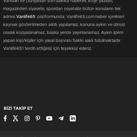
Van'dan ve Dünya’dan son dakika haberler, köşe yazıları,
magazinden siyasete, spordan seyahate bütün konuların tek
adresi
Vanlife65
platformunda; Vanlife65.com haber içerikleri
kaynak gösterilmeden alıntı yapılamaz, kanuna aykırı ve izinsiz
olarak kopyalanamaz, başka yerde yayınlanamaz. Aykırı işlem
yapan kişi/kişiler için yasal başvuru hakkı saklı tutulmaktadır.
Vanlife65'i tercih ettiğiniz için teşekkür ederiz.
BİZİ TAKİP ET