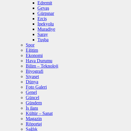
Edremit
Gevaş
Gürpınar
Erciş
İpekyolu
Muradiye
Saray
Tuşba
Spor
Eğitim
Ekonomi
Hava Durumu
Bilim – Teknoloji
Biyografi
Siyaset
Dünya
Foto Galeri
Genel
Güncel
Gündem
İş ilanı
Kültür – Sanat
Magazin
Röportaj
Sağlık