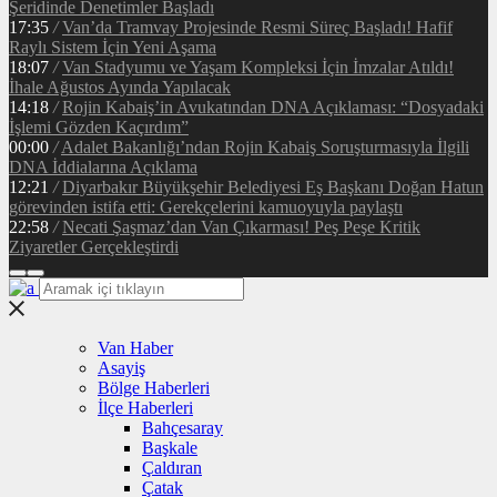
Şeridinde Denetimler Başladı
17:35
/
Van’da Tramvay Projesinde Resmi Süreç Başladı! Hafif
Raylı Sistem İçin Yeni Aşama
18:07
/
Van Stadyumu ve Yaşam Kompleksi İçin İmzalar Atıldı!
İhale Ağustos Ayında Yapılacak
14:18
/
Rojin Kabaiş’in Avukatından DNA Açıklaması: “Dosyadaki
İşlemi Gözden Kaçırdım”
00:00
/
Adalet Bakanlığı’ndan Rojin Kabaiş Soruşturmasıyla İlgili
DNA İddialarına Açıklama
12:21
/
Diyarbakır Büyükşehir Belediyesi Eş Başkanı Doğan Hatun
görevinden istifa etti: Gerekçelerini kamuoyuyla paylaştı
22:58
/
Necati Şaşmaz’dan Van Çıkarması! Peş Peşe Kritik
Ziyaretler Gerçekleştirdi
Van Haber
Asayiş
Bölge Haberleri
İlçe Haberleri
Bahçesaray
Başkale
Çaldıran
Çatak