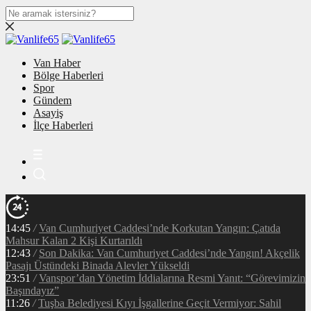
Van Haber
Bölge Haberleri
Spor
Gündem
Asayiş
İlçe Haberleri
14:45
/
Van Cumhuriyet Caddesi’nde Korkutan Yangın: Çatıda
Mahsur Kalan 2 Kişi Kurtarıldı
12:43
/
Son Dakika: Van Cumhuriyet Caddesi’nde Yangın! Akçelik
Pasajı Üstündeki Binada Alevler Yükseldi
23:51
/
Vanspor’dan Yönetim İddialarına Resmi Yanıt: “Görevimizin
Başındayız”
11:26
/
Tuşba Belediyesi Kıyı İşgallerine Geçit Vermiyor: Sahil