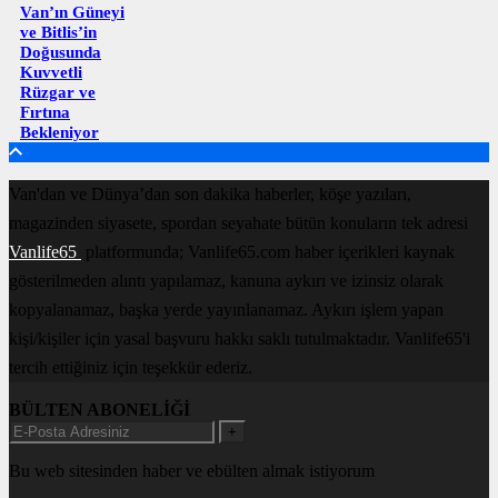
Van’ın Güneyi
ve Bitlis’in
Doğusunda
Kuvvetli
Rüzgar ve
Fırtına
Bekleniyor
Van'dan ve Dünya’dan son dakika haberler, köşe yazıları,
magazinden siyasete, spordan seyahate bütün konuların tek adresi
Vanlife65
platformunda; Vanlife65.com haber içerikleri kaynak
gösterilmeden alıntı yapılamaz, kanuna aykırı ve izinsiz olarak
kopyalanamaz, başka yerde yayınlanamaz. Aykırı işlem yapan
kişi/kişiler için yasal başvuru hakkı saklı tutulmaktadır. Vanlife65'i
tercih ettiğiniz için teşekkür ederiz.
BÜLTEN ABONELİĞİ
+
Bu web sitesinden haber ve ebülten almak istiyorum