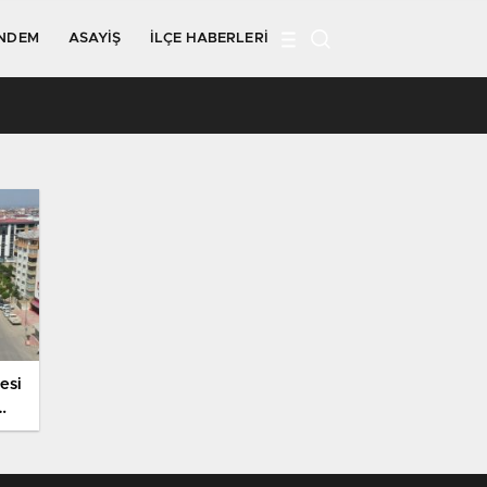
NDEM
ASAYIŞ
İLÇE HABERLERI
09:18
esi