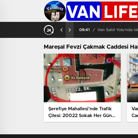
09:41
/
Van Sahil Yolu’nda İs
Mareşal Fevzi Çakmak Caddesi Ha
Şerefiye Mahallesi’nde Trafik
Va
Çilesi: 20022 Sokak Her Gün
Ca
Kazaya Davetiye Çıkarıyor
So