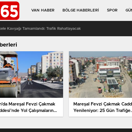
VAN HABER
BÖLGE HABERLERI
SPOR
GÜ
kele Kavşağı Tamamlandı: Trafik Rahatlayacak
berleri
n’da Mareşal Fevzi Çakmak
Mareşal Fevzi Çakmak Cadd
ddesi’nde Yol Çalışmalarında
Yenileniyor: 25 Gün Trafiğe
na Gelindi
Kapalı