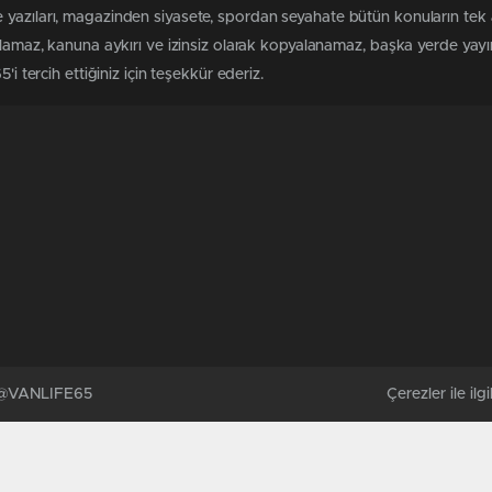
 yazıları, magazinden siyasete, spordan seyahate bütün konuların tek
ılamaz, kanuna aykırı ve izinsiz olarak kopyalanamaz, başka yerde yayınl
i tercih ettiğiniz için teşekkür ederiz.
. @VANLIFE65
Çerezler ile ilgil