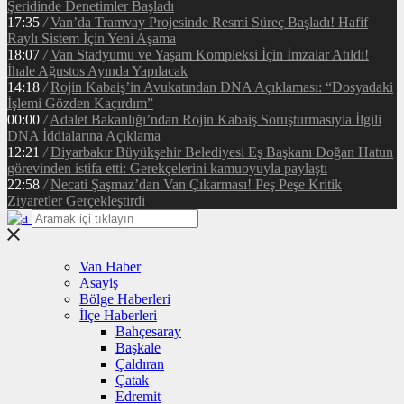
Şeridinde Denetimler Başladı
17:35
/
Van’da Tramvay Projesinde Resmi Süreç Başladı! Hafif
Raylı Sistem İçin Yeni Aşama
18:07
/
Van Stadyumu ve Yaşam Kompleksi İçin İmzalar Atıldı!
İhale Ağustos Ayında Yapılacak
14:18
/
Rojin Kabaiş’in Avukatından DNA Açıklaması: “Dosyadaki
İşlemi Gözden Kaçırdım”
00:00
/
Adalet Bakanlığı’ndan Rojin Kabaiş Soruşturmasıyla İlgili
DNA İddialarına Açıklama
12:21
/
Diyarbakır Büyükşehir Belediyesi Eş Başkanı Doğan Hatun
görevinden istifa etti: Gerekçelerini kamuoyuyla paylaştı
22:58
/
Necati Şaşmaz’dan Van Çıkarması! Peş Peşe Kritik
Ziyaretler Gerçekleştirdi
Van Haber
Asayiş
Bölge Haberleri
İlçe Haberleri
Bahçesaray
Başkale
Çaldıran
Çatak
Edremit