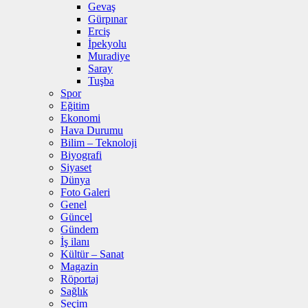
Gevaş
Gürpınar
Erciş
İpekyolu
Muradiye
Saray
Tuşba
Spor
Eğitim
Ekonomi
Hava Durumu
Bilim – Teknoloji
Biyografi
Siyaset
Dünya
Foto Galeri
Genel
Güncel
Gündem
İş ilanı
Kültür – Sanat
Magazin
Röportaj
Sağlık
Seçim