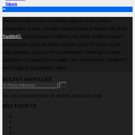
Sıkıştı
Van'dan ve Dünya’dan son dakika haberler, köşe yazıları,
magazinden siyasete, spordan seyahate bütün konuların tek adresi
Vanlife65
platformunda; Vanlife65.com haber içerikleri kaynak
gösterilmeden alıntı yapılamaz, kanuna aykırı ve izinsiz olarak
kopyalanamaz, başka yerde yayınlanamaz. Aykırı işlem yapan
kişi/kişiler için yasal başvuru hakkı saklı tutulmaktadır. Vanlife65'i
tercih ettiğiniz için teşekkür ederiz.
BÜLTEN ABONELİĞİ
+
Bu web sitesinden haber ve ebülten almak istiyorum
BİZİ TAKİP ET