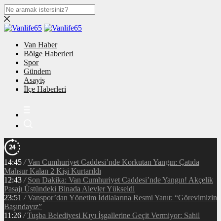
Van Haber
Bölge Haberleri
Spor
Gündem
Asayiş
İlçe Haberleri
14:45
/
Van Cumhuriyet Caddesi’nde Korkutan Yangın: Çatıda
Mahsur Kalan 2 Kişi Kurtarıldı
12:43
/
Son Dakika: Van Cumhuriyet Caddesi’nde Yangın! Akçelik
Pasajı Üstündeki Binada Alevler Yükseldi
23:51
/
Vanspor’dan Yönetim İddialarına Resmi Yanıt: “Görevimizin
Başındayız”
11:26
/
Tuşba Belediyesi Kıyı İşgallerine Geçit Vermiyor: Sahil