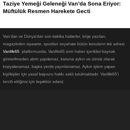
Taziye Yemeği Geleneği Van’da Sona Eriyor:
Müftülük Resmen Harekete Geçti
Van'dan ve Dünya’dan son dakika haberler, köşe yazıları,
magazinden siyasete, spordan seyahate bütün konuların tek adresi
Vanlife65
platformunda; Vanlife65.com haber içerikleri kaynak
gösterilmeden alıntı yapılamaz, kanuna aykırı ve izinsiz olarak
kopyalanamaz, başka yerde yayınlanamaz. Aykırı işlem yapan
kişi/kişiler için yasal başvuru hakkı saklı tutulmaktadır. Vanlife65'i
tercih ettiğiniz için teşekkür ederiz.