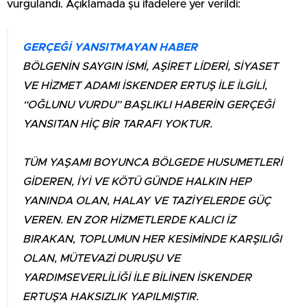
vurgulandı. Açıklamada şu ifadelere yer verildi:
GERÇEĞİ YANSITMAYAN HABER
BÖLGENİN SAYGIN İSMİ, AŞİRET LİDERİ, SİYASET
VE HİZMET ADAMI İSKENDER ERTUŞ İLE İLGİLİ,
“OĞLUNU VURDU” BAŞLIKLI HABERİN GERÇEĞİ
YANSITAN HİÇ BİR TARAFI YOKTUR.
TÜM YAŞAMI BOYUNCA BÖLGEDE HUSUMETLERİ
GİDEREN, İYİ VE KÖTÜ GÜNDE HALKIN HEP
YANINDA OLAN, HALAY VE TAZİYELERDE GÜÇ
VEREN. EN ZOR HİZMETLERDE KALICI İZ
BIRAKAN, TOPLUMUN HER KESİMİNDE KARŞILIĞI
OLAN, MÜTEVAZİ DURUŞU VE
YARDIMSEVERLİLİĞİ İLE BİLİNEN İSKENDER
ERTUŞ’A HAKSIZLIK YAPILMIŞTIR.