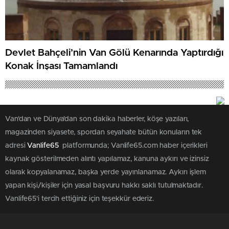
Devlet Bahçeli’nin Van Gölü Kenarında Yaptırdığı
Konak İnşası Tamamlandı
Van'dan ve Dünya’dan son dakika haberler, köşe yazıları,
magazinden siyasete, spordan seyahate bütün konuların tek
adresi
Vanlife65
platformunda; Vanlife65.com haber içerikleri
kaynak gösterilmeden alıntı yapılamaz, kanuna aykırı ve izinsiz
olarak kopyalanamaz, başka yerde yayınlanamaz. Aykırı işlem
yapan kişi/kişiler için yasal başvuru hakkı saklı tutulmaktadır.
Vanlife65'i tercih ettiğiniz için teşekkür ederiz.