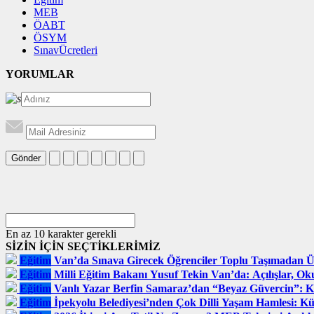
MEB
ÖABT
ÖSYM
SınavÜcretleri
YORUMLAR
Gönder
En az 10 karakter gerekli
SİZİN İÇİN SEÇTİKLERİMİZ
Eğitim
Van’da Sınava Girecek Öğrenciler Toplu Taşımadan Ü
Eğitim
Milli Eğitim Bakanı Yusuf Tekin Van’da: Açılışlar, Oku
Eğitim
Vanlı Yazar Berfin Samaraz’dan “Beyaz Güvercin”: Ka
Eğitim
İpekyolu Belediyesi’nden Çok Dilli Yaşam Hamlesi: Kür