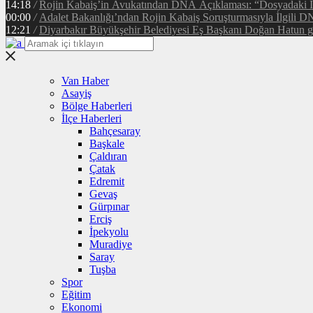
14:18
/
Rojin Kabaiş’in Avukatından DNA Açıklaması: “Dosyadaki 
00:00
/
Adalet Bakanlığı’ndan Rojin Kabaiş Soruşturmasıyla İlgili D
12:21
/
Diyarbakır Büyükşehir Belediyesi Eş Başkanı Doğan Hatun gör
Van Haber
Asayiş
Bölge Haberleri
İlçe Haberleri
Bahçesaray
Başkale
Çaldıran
Çatak
Edremit
Gevaş
Gürpınar
Erciş
İpekyolu
Muradiye
Saray
Tuşba
Spor
Eğitim
Ekonomi