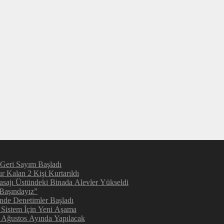
 Geri Sayım Başladı
 Kalan 2 Kişi Kurtarıldı
sajı Üstündeki Binada Alevler Yükseldi
 Başındayız”
inde Denetimler Başladı
 Sistem İçin Yeni Aşama
e Ağustos Ayında Yapılacak