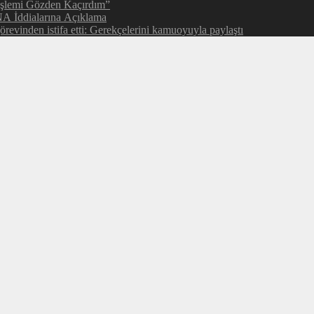
İşlemi Gözden Kaçırdım”
NA İddialarına Açıklama
evinden istifa etti: Gerekçelerini kamuoyuyla paylaştı