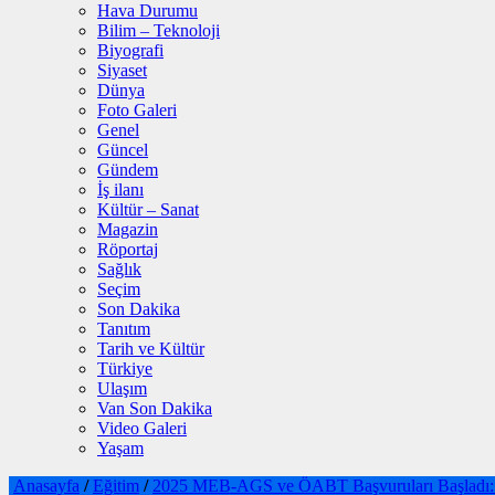
Hava Durumu
Bilim – Teknoloji
Biyografi
Siyaset
Dünya
Foto Galeri
Genel
Güncel
Gündem
İş ilanı
Kültür – Sanat
Magazin
Röportaj
Sağlık
Seçim
Son Dakika
Tanıtım
Tarih ve Kültür
Türkiye
Ulaşım
Van Son Dakika
Video Galeri
Yaşam
Anasayfa
/
Eğitim
/
2025 MEB-AGS ve ÖABT Başvuruları Başladı: Ü