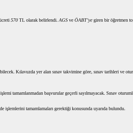
ücreti
570
TL olarak belirlendi.
AGS
ve
ÖABT’ye
giren bir öğretmen 
lecek. Kılavuzda yer alan sınav takvimine göre, sınav tarihleri ve oturu
işlemi tamamlanmadan başvurular geçerli sayılmayacak. Sınav oturumları
erde işlemlerini tamamlamaları gerektiği konusunda uyarıda bulundu.