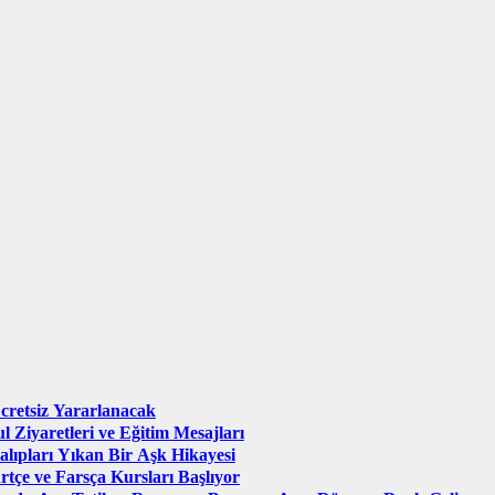
cretsiz Yararlanacak
l Ziyaretleri ve Eğitim Mesajları
lıpları Yıkan Bir Aşk Hikayesi
tçe ve Farsça Kursları Başlıyor