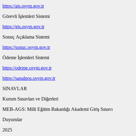
https://ais.osym.gov.tr
Görevli İşlemleri Sistemi
https://gis.osym.gov.tr
Sonuç Açıklama Sistemi
https://sonuc.osym.gov.tr
Ödeme İşlemleri Sistemi
https://odeme.osym.gov.tr
https://sanalpos.osym.gov.tr
SINAVLAR
Kurum Sınavları ve Diğerleri
MEB-AGS: Milli Eğitim Bakanlığı Akademi Giriş Sınavı
Duyurular
2025