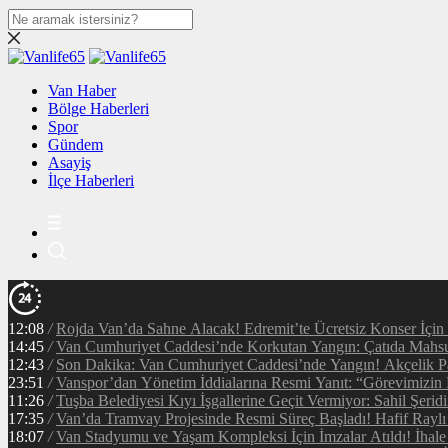
Van Haber
Bölge Haberleri
Spor
Gündem
Asayiş
İlçe Haberleri
12:08
/
Rojda Van’da Sahne Alacak! Edremit’te Ücretsiz Konser İçin
14:45
/
Van Cumhuriyet Caddesi’nde Korkutan Yangın: Çatıda Mahsur
12:43
/
Son Dakika: Van Cumhuriyet Caddesi’nde Yangın! Akçelik Pa
23:51
/
Vanspor’dan Yönetim İddialarına Resmi Yanıt: “Görevimizin
11:26
/
Tuşba Belediyesi Kıyı İşgallerine Geçit Vermiyor: Sahil Şerid
17:35
/
Van’da Tramvay Projesinde Resmi Süreç Başladı! Hafif Raylı
18:07
/
Van Stadyumu ve Yaşam Kompleksi İçin İmzalar Atıldı! İhal