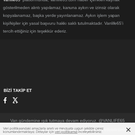
gösterilmeden alıntı yapılamaz, kanuna aykırı ve izinsiz olarak
kopyalanamaz, başka yerde yayınlanamaz. Aykırı işlem yapan
kişi/kişiler için yasal başvuru hakkı saklı tutulmaktadır. Vanlife65'i
tercih ettiğiniz için teşekkür ederiz.
BİZİ TAKİP ET
Van gündemine ışık tutmaya devam ediyoruz. @VANLIFE65
Veri politikasındaki amaçlarla sınırlı ve mevzuata uygun şekilde çerez
Çerezler ile ilgili bilgi için
ziyaret edebilirsiniz.
Çerez Politikamızı
konumlandırmaktayız. Detaylar için
veri politikamızı
inceleyebilirsiniz.