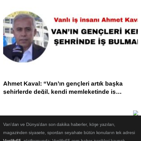
Ahmet Kaval: “Van’ın gençleri artık başka
şehirlerde değil, kendi memleketinde iş
bulmalı”
Van'dan ve Dünya’dan son dakika haberler, köşe yazıları,
magazinden siyasete, spordan seyahate bütün konuların tek adresi
Vanlife65
platformunda; Vanlife65.com haber içerikleri kaynak