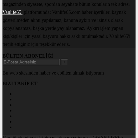
magazinden siyasete, spordan seyahate bütün konuların tek adresi
Vanlife65
platformunda; Vanlife65.com haber içerikleri kaynak
gösterilmeden alıntı yapılamaz, kanuna aykırı ve izinsiz olarak
kopyalanamaz, başka yerde yayınlanamaz. Aykırı işlem yapan
kişi/kişiler için yasal başvuru hakkı saklı tutulmaktadır. Vanlife65'i
tercih ettiğiniz için teşekkür ederiz.
BÜLTEN ABONELİĞİ
+
Bu web sitesinden haber ve ebülten almak istiyorum
BİZİ TAKİP ET
Van gündemine ışık tutmaya devam ediyoruz. @VANLIFE65