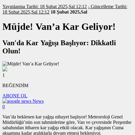
Yayınlanma Tarihi: 18 Şubat 2025,Sal 12:12
- Güncelleme Tarihi:
18 Şubat 2025,Sal 12:12
18 Şubat 2025,Sal
Müjde! Van’a Kar Geliyor!
Van'da Kar Yağışı Başlıyor: Dikkatli
Olun!
1
BEĞENDİM
ABONE OL
News
0
Van’da beklenen kar yağışı nihayet başlıyor! Meteoroloji Genel
Müdürlüğü’nün son tahminlerine göre, Van ve çevresinde Perşembe
sabahından itibaren kar yağışı etkili olacak. Kar yağışının Cuma
akşamına kadar aralıklarla devam etmesi bekleniyor.