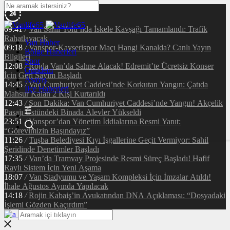
09:41
/
Van Sahil Yolu’nda İskele Kavşağı Tamamlandı: Trafik
Rahatlayacak
Van Haber
09:18
/
Vanspor-Kayserispor Maçı Hangi Kanalda? Canlı Yayın
Bölge Haberleri
Bilgileri
Spor
12:08
/
Rojda Van’da Sahne Alacak! Edremit’te Ücretsiz Konser
Gündem
İçin Geri Sayım Başladı
Asayiş
14:45
/
Van Cumhuriyet Caddesi’nde Korkutan Yangın: Çatıda
İlçe Haberleri
Mahsur Kalan 2 Kişi Kurtarıldı
12:43
/
Son Dakika: Van Cumhuriyet Caddesi’nde Yangın! Akçelik
Pasajı Üstündeki Binada Alevler Yükseldi
23:51
/
Vanspor’dan Yönetim İddialarına Resmi Yanıt:
“Görevimizin Başındayız”
11:26
/
Tuşba Belediyesi Kıyı İşgallerine Geçit Vermiyor: Sahil
Şeridinde Denetimler Başladı
17:35
/
Van’da Tramvay Projesinde Resmi Süreç Başladı! Hafif
Raylı Sistem İçin Yeni Aşama
18:07
/
Van Stadyumu ve Yaşam Kompleksi İçin İmzalar Atıldı!
İhale Ağustos Ayında Yapılacak
14:18
/
Rojin Kabaiş’in Avukatından DNA Açıklaması: “Dosyadaki
İşlemi Gözden Kaçırdım”