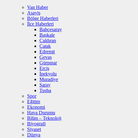
Van Haber
Asayiş
Bölge Haberleri
İlçe Haberleri
Bahçesaray
Başkale
Çaldıran
Çatak
Edremit
Gevaş
Gürpınar
Erciş
İpekyolu
Muradiye
Saray
Tuşba
Spor
Eğitim
Ekonomi
Hava Durumu
Bilim – Teknoloji
Biyografi
Siyaset
Dünya