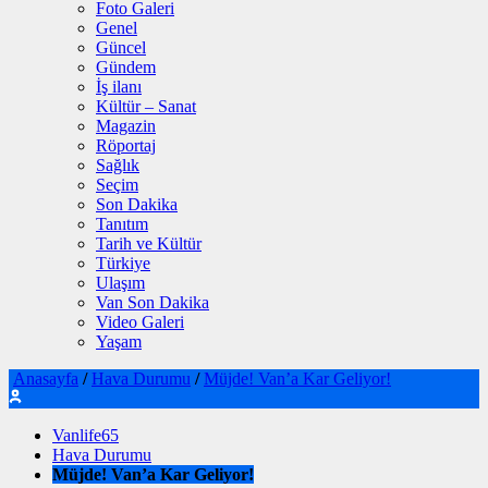
Foto Galeri
Genel
Güncel
Gündem
İş ilanı
Kültür – Sanat
Magazin
Röportaj
Sağlık
Seçim
Son Dakika
Tanıtım
Tarih ve Kültür
Türkiye
Ulaşım
Van Son Dakika
Video Galeri
Yaşam
Anasayfa
/
Hava Durumu
/
Müjde! Van’a Kar Geliyor!
Vanlife65
Hava Durumu
Müjde! Van’a Kar Geliyor!