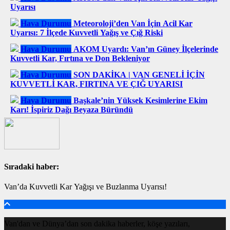
Uyarısı
Hava Durumu
Meteoroloji’den Van İçin Acil Kar
Uyarısı: 7 İlçede Kuvvetli Yağış ve Çığ Riski
Hava Durumu
AKOM Uyardı: Van’ın Güney İlçelerinde
Kuvvetli Kar, Fırtına ve Don Bekleniyor
Hava Durumu
SON DAKİKA | VAN GENELİ İÇİN
KUVVETLİ KAR, FIRTINA VE ÇIĞ UYARISI
Hava Durumu
Başkale’nin Yüksek Kesimlerine Ekim
Karı! İspiriz Dağı Beyaza Büründü
Sıradaki haber:
Van’da Kuvvetli Kar Yağışı ve Buzlanma Uyarısı!
Van'dan ve Dünya’dan son dakika haberler, köşe yazıları,