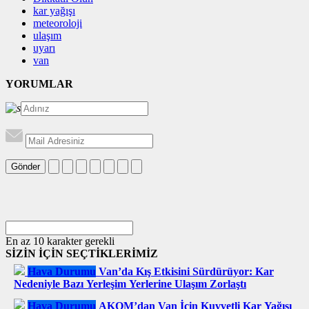
kar yağışı
meteoroloji
ulaşım
uyarı
van
YORUMLAR
Gönder
En az 10 karakter gerekli
SİZİN İÇİN SEÇTİKLERİMİZ
Hava Durumu
Van’da Kış Etkisini Sürdürüyor: Kar
Nedeniyle Bazı Yerleşim Yerlerine Ulaşım Zorlaştı
Hava Durumu
AKOM’dan Van İçin Kuvvetli Kar Yağışı