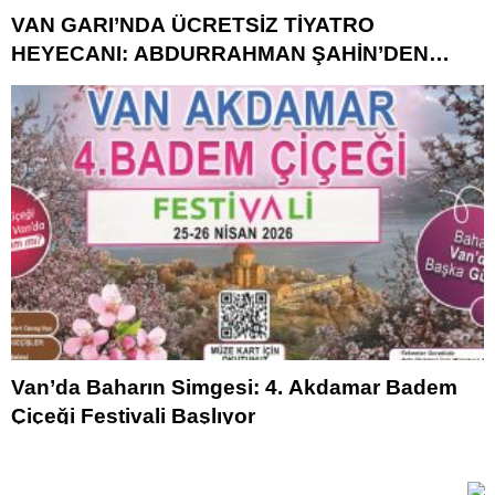
VAN GARI’NDA ÜCRETSİZ TİYATRO
HEYECANI: ABDURRAHMAN ŞAHİN’DEN
“VAGON SAHNE” DAVETİ
Van’da Baharın Simgesi: 4. Akdamar Badem
Çiçeği Festivali Başlıyor