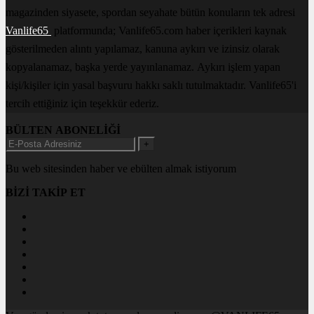
magazinden siyasete, spordan seyahate bütün konuların tek adresi
Vanlife65
platformunda; Vanlife65.com haber içerikleri kaynak
gösterilmeden alıntı yapılamaz, kanuna aykırı ve izinsiz olarak
kopyalanamaz, başka yerde yayınlanamaz. Aykırı işlem yapan
kişi/kişiler için yasal başvuru hakkı saklı tutulmaktadır. Vanlife65'i
tercih ettiğiniz için teşekkür ederiz.
BÜLTEN ABONELİĞİ
+
Bu web sitesinden haber ve ebülten almak istiyorum
BİZİ TAKİP ET