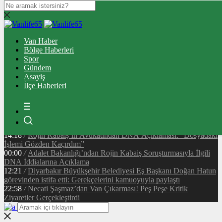
14:45
/
Van Cumhuriyet Caddesi’nde Korkutan Yangın: Çatıda
Mahsur Kalan 2 Kişi Kurtarıldı
Van Haber
12:43
/
Son Dakika: Van Cumhuriyet Caddesi’nde Yangın! Akçelik
Bölge Haberleri
Pasajı Üstündeki Binada Alevler Yükseldi
Spor
23:51
/
Vanspor’dan Yönetim İddialarına Resmi Yanıt:
Gündem
“Görevimizin Başındayız”
Asayiş
11:26
/
Tuşba Belediyesi Kıyı İşgallerine Geçit Vermiyor: Sahil
İlçe Haberleri
Şeridinde Denetimler Başladı
17:35
/
Van’da Tramvay Projesinde Resmi Süreç Başladı! Hafif
Raylı Sistem İçin Yeni Aşama
18:07
/
Van Stadyumu ve Yaşam Kompleksi İçin İmzalar Atıldı!
İhale Ağustos Ayında Yapılacak
14:18
/
Rojin Kabaiş’in Avukatından DNA Açıklaması: “Dosyadaki
İşlemi Gözden Kaçırdım”
00:00
/
Adalet Bakanlığı’ndan Rojin Kabaiş Soruşturmasıyla İlgili
DNA İddialarına Açıklama
12:21
/
Diyarbakır Büyükşehir Belediyesi Eş Başkanı Doğan Hatun
görevinden istifa etti: Gerekçelerini kamuoyuyla paylaştı
22:58
/
Necati Şaşmaz’dan Van Çıkarması! Peş Peşe Kritik
Ziyaretler Gerçekleştirdi