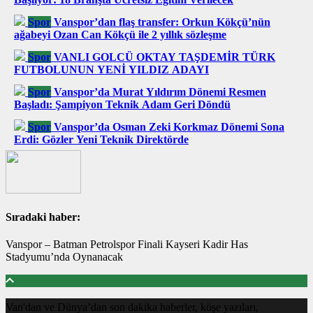
Spor
Vanspor’dan flaş transfer: Orkun Kökçü’nün
ağabeyi Ozan Can Kökçü ile 2 yıllık sözleşme
Spor
VANLI GOLCÜ OKTAY TAŞDEMİR TÜRK
FUTBOLUNUN YENİ YILDIZ ADAYI
Spor
Vanspor’da Murat Yıldırım Dönemi Resmen
Başladı: Şampiyon Teknik Adam Geri Döndü
Spor
Vanspor’da Osman Zeki Korkmaz Dönemi Sona
Erdi: Gözler Yeni Teknik Direktörde
Sıradaki haber:
Vanspor – Batman Petrolspor Finali Kayseri Kadir Has
Stadyumu’nda Oynanacak
Van'dan ve Dünya’dan son dakika haberler, köşe yazıları,