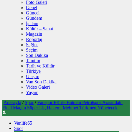
Foto Galeri
Genel
Güncel
Gündem
İş ilanı
Kültür – Sanat
Magazin
Röportaj
Sağlık
Seçim
Son Dakika
Tanıtım
Tarih ve Kültür
Türkiye
Ulaşım
Van Son Dakika
Video Galeri
Yaşam
Anasayfa
/
Spor
/
Vanspor FK ile Batman Petrolspor Arasındaki
Final Maçını Süper Lig Hakemi Mehmet Türkmen Yönetecek
Vanlife65
Spor