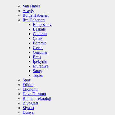
Van Haber
Asayiş
Bölge Haberleri
İlçe Haberleri
Bahçesaray
Başkale
Çaldıran
Çatak
Edremit
Gevaş
Gürpınar
Erciş
İpekyolu
Muradiye
Saray
Tuşba
Spor
Eğitim
Ekonomi
Hava Durumu
Bilim – Teknoloji
Biyografi
Siyaset
Dünya