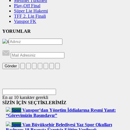
Mehmet Türkmen
Play-Off Final
Süper Lig Hakemi
TFF 2. Lig Finali
Vanspor FK
YORUMLAR
Gönder
En az 10 karakter gerekli
SİZİN İÇİN SEÇTİKLERİMİZ
Spor
Vanspor’dan Yönetim İddialarına Resmi Yanıt:
“Görevimizin Başındayız”
Spor
Van Büyükşehir Belediyesi Yaz Spor Okulları
Başlıyor: 18 Branşta Ücretsiz Eğitim Verilecek