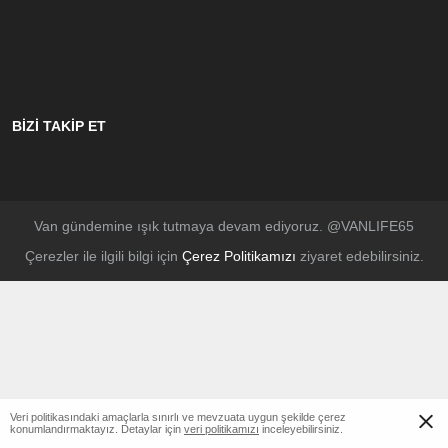
BİZİ TAKİP ET
Van gündemine ışık tutmaya devam ediyoruz. @VANLIFE65
Çerezler ile ilgili bilgi için
Çerez Politikamızı
ziyaret edebilirsiniz.
Veri politikasındaki amaçlarla sınırlı ve mevzuata uygun şekilde çerez
konumlandırmaktayız. Detaylar için
veri politikamızı
inceleyebilirsiniz.