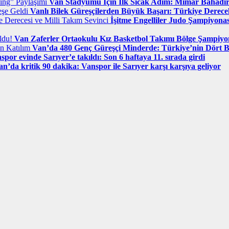
Van Stadyumu İçin İlk Sıcak Adım: Mimar Bahadır
Vanlı Bilek Güreşçilerden Büyük Başarı: Türkiye Derecel
İşitme Engelliler Judo Şampiyona
Van Zaferler Ortaokulu Kız Basketbol Takımı Bölge Şampiy
Van’da 480 Genç Güreşçi Minderde: Türkiye’nin Dört B
spor evinde Sarıyer’e takıldı: Son 6 haftaya 11. sırada girdi
an’da kritik 90 dakika: Vanspor ile Sarıyer karşı karşıya geliyor