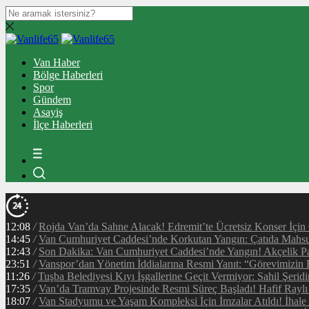
Van Haber
Bölge Haberleri
Spor
Gündem
Asayiş
İlçe Haberleri
12:08
/
Rojda Van’da Sahne Alacak! Edremit’te Ücretsiz Konser İçin
14:45
/
Van Cumhuriyet Caddesi’nde Korkutan Yangın: Çatıda Mahsur
12:43
/
Son Dakika: Van Cumhuriyet Caddesi’nde Yangın! Akçelik Pa
23:51
/
Vanspor’dan Yönetim İddialarına Resmi Yanıt: “Görevimizin 
11:26
/
Tuşba Belediyesi Kıyı İşgallerine Geçit Vermiyor: Sahil Şerid
17:35
/
Van’da Tramvay Projesinde Resmi Süreç Başladı! Hafif Raylı
18:07
/
Van Stadyumu ve Yaşam Kompleksi İçin İmzalar Atıldı! İhale