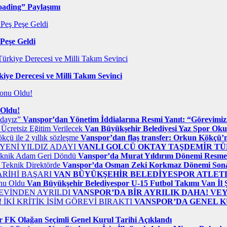
ading” Paylaşımı
 Peşe Geldi
iye Derecesi ve Milli Takım Sevinci
 Oldu!
Vanspor’dan Yönetim İddialarına Resmi Yanıt: “Görevimiz
Van Büyükşehir Belediyesi Yaz Spor Okull
Vanspor’dan flaş transfer: Orkun Kökçü’n
VANLI GOLCÜ OKTAY TAŞDEMİR TÜ
Vanspor’da Murat Yıldırım Dönemi Resme
Vanspor’da Osman Zeki Korkmaz Dönemi Sona 
VAN BÜYÜKŞEHİR BELEDİYESPOR ATLETL
Van Büyükşehir Belediyespor U-15 Futbol Takımı Van İl
VANSPOR’DA BİR AYRILIK DAHA! VE
VANSPOR’DA GENEL KU
 FK Olağan Seçimli Genel Kurul Tarihi Açıklandı