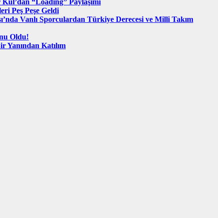
 Kul’dan “Loading” Paylaşımı
eri Peş Peşe Geldi
sı’nda Vanlı Sporculardan Türkiye Derecesi ve Milli Takım
onu Oldu!
ir Yanından Katılım