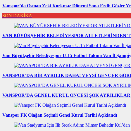
Vanspor’da Osman Zeki Korkmaz Dönemi Sona Erdi: Gözler Yen
SON DAKİKA
VAN BÜYÜKŞEHİR BELEDİYESPOR ATLETLERİNDEN T
Van Büyükşehir Belediyespor U-15 Futbol Takımı Van İl Şampi
VANSPOR’DA BİR AYRILIK DAHA! VEYSİ GENÇER GÖR
VANSPOR’DA GENEL KURUL ÖNCESİ ŞOK AYRILIKLAR! 
Vanspor FK Olağan Seçimli Genel Kurul Tarihi Açıklandı