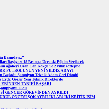
in Başındayız”
arı Başlıyor: 18 Branşta Ücretsiz Eğitim Verilecek
ün ağabeyi Ozan Can Kökçü ile 2 yıllık sözleşme
RK FUTBOLUNUN YENİ YILDIZ ADAYI
n Başladı: Şampiyon Teknik Adam Geri Döndü
Erdi: Gözler Yeni Teknik Direktörde
ERİNDEN TARİHİ BAŞARI
 Şampiyonu Oldu
YSİ GENÇER GÖREVİNDEN AYRILDI
RUL ÖNCESİ ŞOK AYRILIKLAR! İKİ KRİTİK İSİM