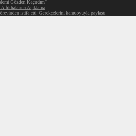
şlemi Gözden Kaçırdım”
NA İddialarına Açıklama
evinden istifa etti: Gerekçelerini kamuoyuyla paylaştı