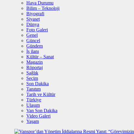
Hava Durumu
Bilim – Teknoloji
Biyografi
Siyaset
Dünya
Foto Galeri
Genel
Güncel
Gündem
İş ilanı
Kültür – Sanat
Magazin
Röportaj
Sağlık
Seçim
Son Dakika
Tanıtım
Tarih ve Kültür
Türkiye
Ulaşım
Van Son Dakika
Video Galeri
Yaşam