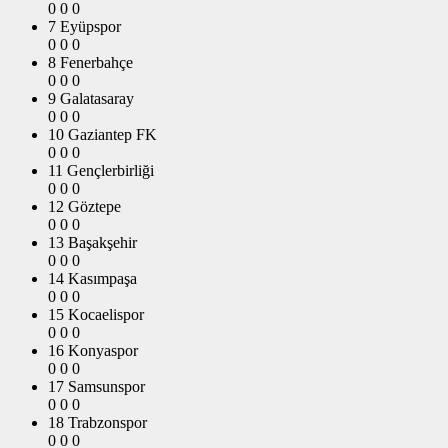
0
0
0
7
Eyüpspor
0
0
0
8
Fenerbahçe
0
0
0
9
Galatasaray
0
0
0
10
Gaziantep FK
0
0
0
11
Gençlerbirliği
0
0
0
12
Göztepe
0
0
0
13
Başakşehir
0
0
0
14
Kasımpaşa
0
0
0
15
Kocaelispor
0
0
0
16
Konyaspor
0
0
0
17
Samsunspor
0
0
0
18
Trabzonspor
0
0
0