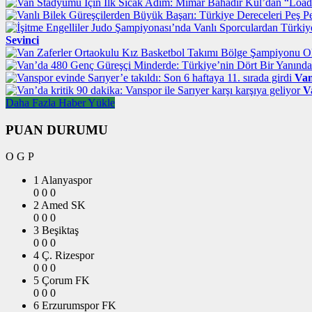
Sevinci
Van
V
Daha Fazla Haber Yükle
PUAN DURUMU
O
G
P
1
Alanyaspor
0
0
0
2
Amed SK
0
0
0
3
Beşiktaş
0
0
0
4
Ç. Rizespor
0
0
0
5
Çorum FK
0
0
0
6
Erzurumspor FK