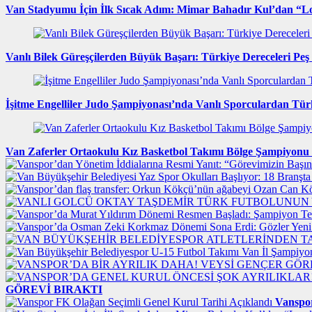
Van Stadyumu İçin İlk Sıcak Adım: Mimar Bahadır Kul’dan “Lo
Vanlı Bilek Güreşçilerden Büyük Başarı: Türkiye Dereceleri Peş
İşitme Engelliler Judo Şampiyonası’nda Vanlı Sporculardan Türk
Van Zaferler Ortaokulu Kız Basketbol Takımı Bölge Şampiyonu
GÖREVİ BIRAKTI
Vanspor