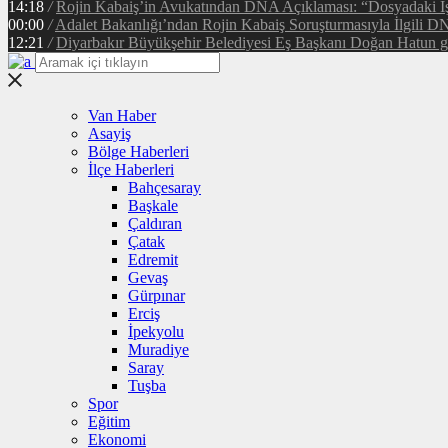
14:18
/
Rojin Kabaiş’in Avukatından DNA Açıklaması: “Dosyadaki İ
00:00
/
Adalet Bakanlığı’ndan Rojin Kabaiş Soruşturmasıyla İlgili D
12:21
/
Diyarbakır Büyükşehir Belediyesi Eş Başkanı Doğan Hatun gör
Van Haber
Asayiş
Bölge Haberleri
İlçe Haberleri
Bahçesaray
Başkale
Çaldıran
Çatak
Edremit
Gevaş
Gürpınar
Erciş
İpekyolu
Muradiye
Saray
Tuşba
Spor
Eğitim
Ekonomi