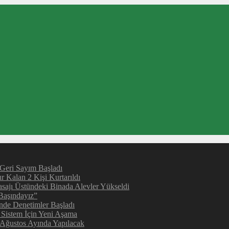
 Geri Sayım Başladı
 Kalan 2 Kişi Kurtarıldı
sajı Üstündeki Binada Alevler Yükseldi
Başındayız”
inde Denetimler Başladı
 Sistem İçin Yeni Aşama
 Ağustos Ayında Yapılacak