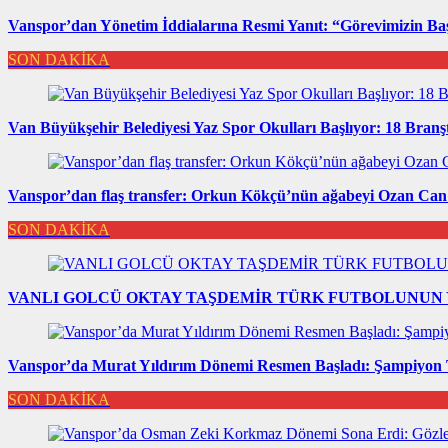
Vanspor’dan Yönetim İddialarına Resmi Yanıt: “Görevimizin Ba
SON DAKİKA
Van Büyükşehir Belediyesi Yaz Spor Okulları Başlıyor: 18 Branşt
Vanspor’dan flaş transfer: Orkun Kökçü’nün ağabeyi Ozan Can K
SON DAKİKA
VANLI GOLCÜ OKTAY TAŞDEMİR TÜRK FUTBOLUNUN Y
Vanspor’da Murat Yıldırım Dönemi Resmen Başladı: Şampiyon
SON DAKİKA