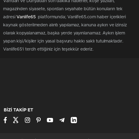
Van'dan ve Dünya’dan son dakika haberler, köşe yazıları,
magazinden siyasete, spordan seyahate bütün konuların tek
adresi
Vanlife65
platformunda; Vanlife65.com haber içerikleri
kaynak gösterilmeden alıntı yapılamaz, kanuna aykırı ve izinsiz
olarak kopyalanamaz, başka yerde yayınlanamaz. Aykırı işlem
yapan kişi/kişiler için yasal başvuru hakkı saklı tutulmaktadır.
Vanlife65'i tercih ettiğiniz için teşekkür ederiz.
BİZİ TAKİP ET