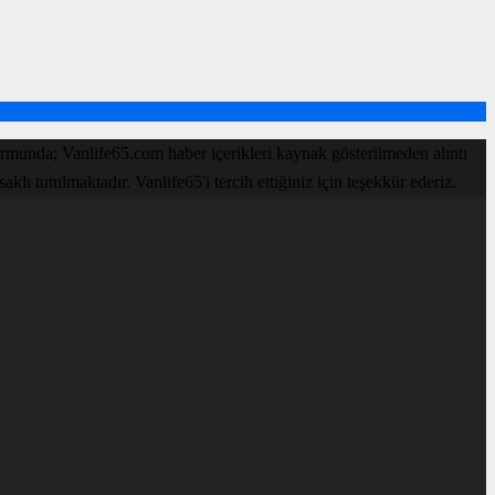
rmunda; Vanlife65.com haber içerikleri kaynak gösterilmeden alıntı
ı tutulmaktadır. Vanlife65'i tercih ettiğiniz için teşekkür ederiz.