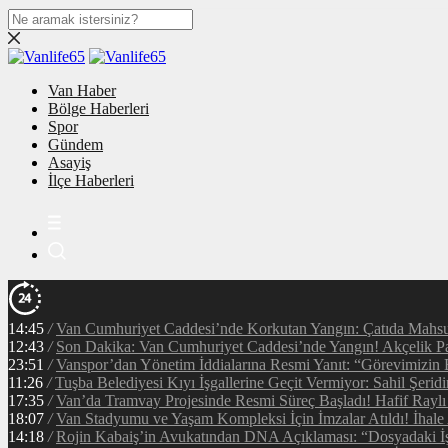
Van Haber
Bölge Haberleri
Spor
Gündem
Asayiş
İlçe Haberleri
14:45
/
Van Cumhuriyet Caddesi’nde Korkutan Yangın: Çatıda Mahsur
12:43
/
Son Dakika: Van Cumhuriyet Caddesi’nde Yangın! Akçelik Pa
23:51
/
Vanspor’dan Yönetim İddialarına Resmi Yanıt: “Görevimizin 
11:26
/
Tuşba Belediyesi Kıyı İşgallerine Geçit Vermiyor: Sahil Şerid
17:35
/
Van’da Tramvay Projesinde Resmi Süreç Başladı! Hafif Raylı
18:07
/
Van Stadyumu ve Yaşam Kompleksi İçin İmzalar Atıldı! İhale
14:18
/
Rojin Kabaiş’in Avukatından DNA Açıklaması: “Dosyadaki İ