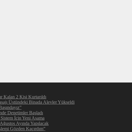
 Kalan 2 Kişi Kurtarıldı
sajı Üstündeki Binada Alevler Yükseldi
Başındayız”
inde Denetimler Başladı
 Sistem İçin Yeni Aşama
 Ağustos Ayında Yapılacak
şlemi Gözden Kaçırdım”