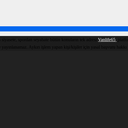
 siyasete, spordan seyahate bütün konuların tek adresi
Vanlife65
platfo
yınlanamaz. Aykırı işlem yapan kişi/kişiler için yasal başvuru hakkı sakl