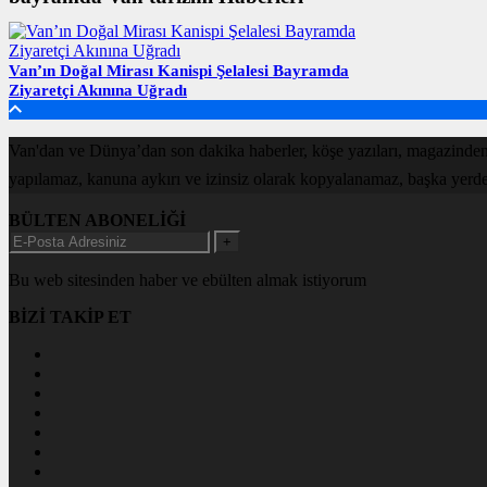
Van’ın Doğal Mirası Kanispi Şelalesi Bayramda
Ziyaretçi Akınına Uğradı
Van'dan ve Dünya’dan son dakika haberler, köşe yazıları, magazinden
yapılamaz, kanuna aykırı ve izinsiz olarak kopyalanamaz, başka yerde ya
BÜLTEN ABONELİĞİ
+
Bu web sitesinden haber ve ebülten almak istiyorum
BİZİ TAKİP ET