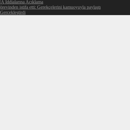
NA İddialarına Açıklama
evinden istifa etti: Gerekçelerini kamuoyuyla paylaştı
Gerçekleştirdi