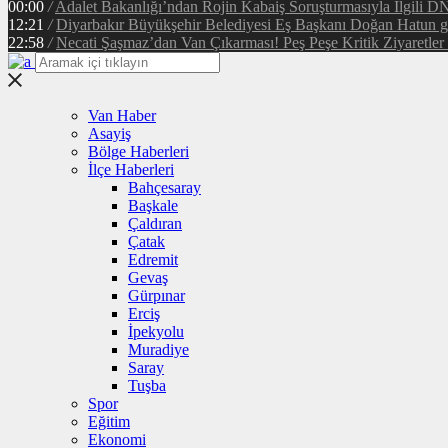
00:00
/
Adalet Bakanlığı’ndan Rojin Kabaiş Soruşturmasıyla İlgili D
12:21
/
Diyarbakır Büyükşehir Belediyesi Eş Başkanı Doğan Hatun gör
22:58
/
Necati Şaşmaz’dan Van Çıkarması! Peş Peşe Kritik Ziyaretler 
Van Haber
Asayiş
Bölge Haberleri
İlçe Haberleri
Bahçesaray
Başkale
Çaldıran
Çatak
Edremit
Gevaş
Gürpınar
Erciş
İpekyolu
Muradiye
Saray
Tuşba
Spor
Eğitim
Ekonomi