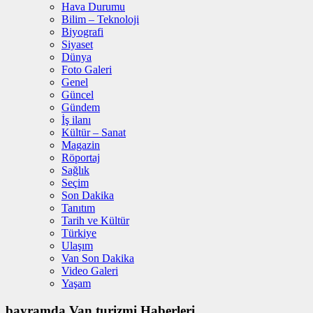
Hava Durumu
Bilim – Teknoloji
Biyografi
Siyaset
Dünya
Foto Galeri
Genel
Güncel
Gündem
İş ilanı
Kültür – Sanat
Magazin
Röportaj
Sağlık
Seçim
Son Dakika
Tanıtım
Tarih ve Kültür
Türkiye
Ulaşım
Van Son Dakika
Video Galeri
Yaşam
bayramda Van turizmi Haberleri