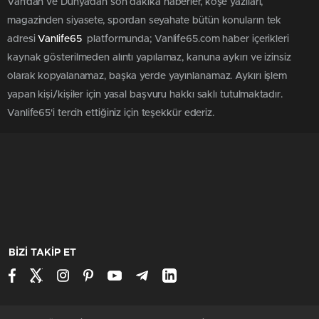
Van'dan ve Dünya’dan son dakika haberler, köşe yazıları,
magazinden siyasete, spordan seyahate bütün konuların tek
adresi
Vanlife65
platformunda; Vanlife65.com haber içerikleri
kaynak gösterilmeden alıntı yapılamaz, kanuna aykırı ve izinsiz
olarak kopyalanamaz, başka yerde yayınlanamaz. Aykırı işlem
yapan kişi/kişiler için yasal başvuru hakkı saklı tutulmaktadır.
Vanlife65'i tercih ettiğiniz için teşekkür ederiz.
BİZİ TAKİP ET