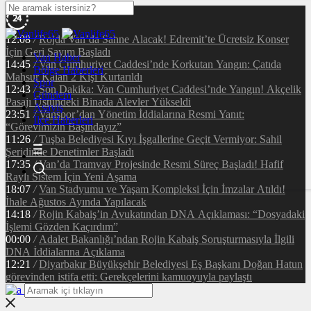
12:08
/
Rojda Van’da Sahne Alacak! Edremit’te Ücretsiz Konser
İçin Geri Sayım Başladı
Van Haber
14:45
/
Van Cumhuriyet Caddesi’nde Korkutan Yangın: Çatıda
Bölge Haberleri
Mahsur Kalan 2 Kişi Kurtarıldı
Spor
12:43
/
Son Dakika: Van Cumhuriyet Caddesi’nde Yangın! Akçelik
Gündem
Pasajı Üstündeki Binada Alevler Yükseldi
Asayiş
23:51
/
Vanspor’dan Yönetim İddialarına Resmi Yanıt:
İlçe Haberleri
“Görevimizin Başındayız”
11:26
/
Tuşba Belediyesi Kıyı İşgallerine Geçit Vermiyor: Sahil
Şeridinde Denetimler Başladı
17:35
/
Van’da Tramvay Projesinde Resmi Süreç Başladı! Hafif
Raylı Sistem İçin Yeni Aşama
18:07
/
Van Stadyumu ve Yaşam Kompleksi İçin İmzalar Atıldı!
İhale Ağustos Ayında Yapılacak
14:18
/
Rojin Kabaiş’in Avukatından DNA Açıklaması: “Dosyadaki
İşlemi Gözden Kaçırdım”
00:00
/
Adalet Bakanlığı’ndan Rojin Kabaiş Soruşturmasıyla İlgili
DNA İddialarına Açıklama
12:21
/
Diyarbakır Büyükşehir Belediyesi Eş Başkanı Doğan Hatun
görevinden istifa etti: Gerekçelerini kamuoyuyla paylaştı