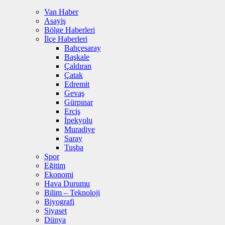
Van Haber
Asayiş
Bölge Haberleri
İlçe Haberleri
Bahçesaray
Başkale
Çaldıran
Çatak
Edremit
Gevaş
Gürpınar
Erciş
İpekyolu
Muradiye
Saray
Tuşba
Spor
Eğitim
Ekonomi
Hava Durumu
Bilim – Teknoloji
Biyografi
Siyaset
Dünya