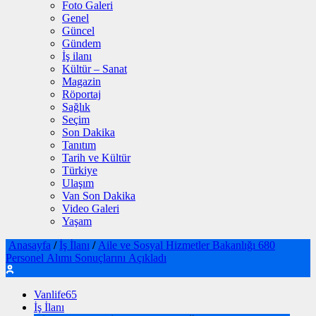
Foto Galeri
Genel
Güncel
Gündem
İş ilanı
Kültür – Sanat
Magazin
Röportaj
Sağlık
Seçim
Son Dakika
Tanıtım
Tarih ve Kültür
Türkiye
Ulaşım
Van Son Dakika
Video Galeri
Yaşam
Anasayfa
/
İş İlanı
/
Aile ve Sosyal Hizmetler Bakanlığı 680
Personel Alımı Sonuçlarını Açıkladı
Vanlife65
İş İlanı