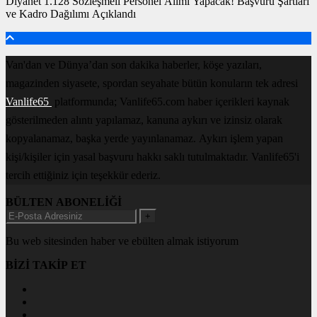
Diyanet 1.128 Sözleşmeli Personel Alımı Yapacak! Başvuru Şartları
ve Kadro Dağılımı Açıklandı
Van'dan ve Dünya’dan son dakika haberler, köşe yazıları,
magazinden siyasete, spordan seyahate bütün konuların tek adresi
Vanlife65
platformunda; Vanlife65.com haber içerikleri kaynak
gösterilmeden alıntı yapılamaz, kanuna aykırı ve izinsiz olarak
kopyalanamaz, başka yerde yayınlanamaz. Aykırı işlem yapan
kişi/kişiler için yasal başvuru hakkı saklı tutulmaktadır. Vanlife65'i
tercih ettiğiniz için teşekkür ederiz.
BÜLTEN ABONELİĞİ
+
Bu web sitesinden haber ve ebülten almak istiyorum
BİZİ TAKİP ET