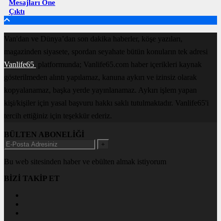
Mesajları Öne
Çıktı
Van'dan ve Dünya’dan son dakika haberler, köşe yazıları,
magazinden siyasete, spordan seyahate bütün konuların tek adresi
Vanlife65
platformunda; Vanlife65.com haber içerikleri kaynak
gösterilmeden alıntı yapılamaz, kanuna aykırı ve izinsiz olarak
kopyalanamaz, başka yerde yayınlanamaz. Aykırı işlem yapan
kişi/kişiler için yasal başvuru hakkı saklı tutulmaktadır. Vanlife65'i
tercih ettiğiniz için teşekkür ederiz.
BÜLTEN ABONELİĞİ
+
Bu web sitesinden haber ve ebülten almak istiyorum
BİZİ TAKİP ET