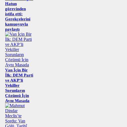
Hatun
görevinden
istifa etti:
Gerekçelerini
kamuoyuyla
paylaştı
Van İçin Bir
İlk: DEM Parti
ve AKP’li
Vekiller
Sorunların
Çözümü İçin
Aynı Masada