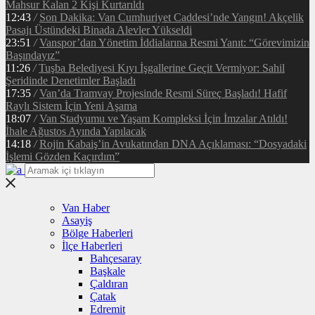
Mahsur Kalan 2 Kişi Kurtarıldı
12:43
/
Son Dakika: Van Cumhuriyet Caddesi’nde Yangın! Akçelik
Pasajı Üstündeki Binada Alevler Yükseldi
23:51
/
Vanspor’dan Yönetim İddialarına Resmi Yanıt: “Görevimizin
Başındayız”
11:26
/
Tuşba Belediyesi Kıyı İşgallerine Geçit Vermiyor: Sahil
Şeridinde Denetimler Başladı
17:35
/
Van’da Tramvay Projesinde Resmi Süreç Başladı! Hafif
Raylı Sistem İçin Yeni Aşama
18:07
/
Van Stadyumu ve Yaşam Kompleksi İçin İmzalar Atıldı!
İhale Ağustos Ayında Yapılacak
14:18
/
Rojin Kabaiş’in Avukatından DNA Açıklaması: “Dosyadaki
İşlemi Gözden Kaçırdım”
Van Haber
Asayiş
Bölge Haberleri
İlçe Haberleri
Bahçesaray
Başkale
Çaldıran
Çatak
Edremit