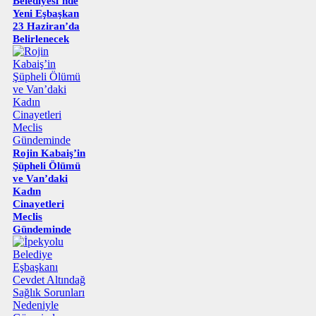
Belediyesi’nde
Yeni Eşbaşkan
23 Haziran’da
Belirlenecek
Rojin Kabaiş’in
Şüpheli Ölümü
ve Van’daki
Kadın
Cinayetleri
Meclis
Gündeminde