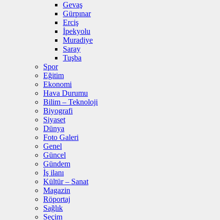
Gevaş
Gürpınar
Erciş
İpekyolu
Muradiye
Saray
Tuşba
Spor
Eğitim
Ekonomi
Hava Durumu
Bilim – Teknoloji
Biyografi
Siyaset
Dünya
Foto Galeri
Genel
Güncel
Gündem
İş ilanı
Kültür – Sanat
Magazin
Röportaj
Sağlık
Seçim