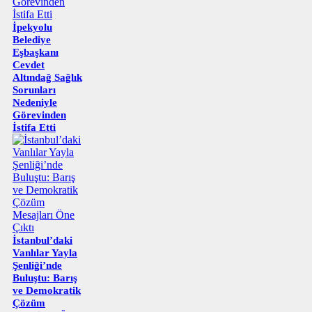
İpekyolu
Belediye
Eşbaşkanı
Cevdet
Altındağ Sağlık
Sorunları
Nedeniyle
Görevinden
İstifa Etti
İstanbul’daki
Vanlılar Yayla
Şenliği’nde
Buluştu: Barış
ve Demokratik
Çözüm