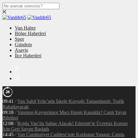
Van Haber
Bölge Haberleri
Spor
Gündem
Asayiş
İlçe Haberleri
09:41
/
Van Sahil Yolu’nda İskele Kavşağı Tamamlandı: Trafik
Rahatlayacak
09:18
/
Vanspor-Kayserispor Maçı Hangi Kanalda? Canlı Yayın
Bilgileri
12:08
/
Rojda Van’da Sahne Alacak! Edremit’te Ücretsiz Konser
İçin Geri Sayım Başladı
14:45
/
Van Cumhuriyet Caddesi’nde Korkutan Yangın: Çatıda