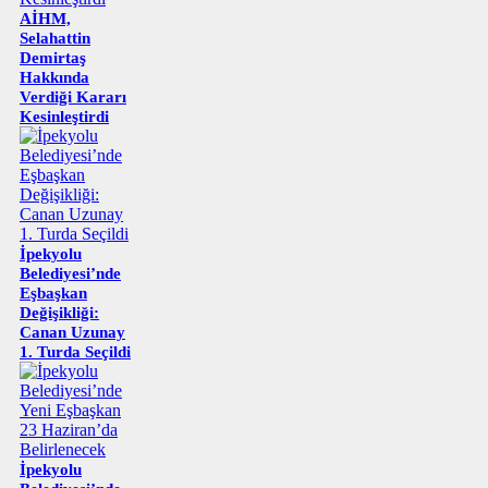
AİHM,
Selahattin
Demirtaş
Hakkında
Verdiği Kararı
Kesinleştirdi
İpekyolu
Belediyesi’nde
Eşbaşkan
Değişikliği:
Canan Uzunay
1. Turda Seçildi
İpekyolu