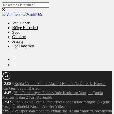
Van Haber
Bölge Haberleri
Spor
Gündem
Asayiş
İlçe Haberleri
12:08
/
Rojda Van’da Sahne Alacak! Edremit’te Ücretsiz Konser
İçin Geri Sayım Başladı
14:45
/
Van Cumhuriyet Caddesi’nde Korkutan Yangın: Çatıda
Mahsur Kalan 2 Kişi Kurtarıldı
12:43
/
Son Dakika: Van Cumhuriyet Caddesi’nde Yangın! Akçelik
Pasajı Üstündeki Binada Alevler Yükseldi
23:51
/
Vanspor’dan Yönetim İddialarına Resmi Yanıt: “Görevimizin