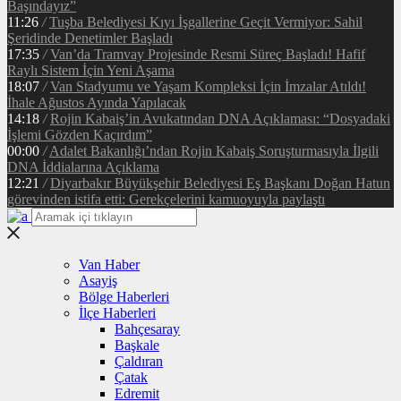
Başındayız”
11:26
/
Tuşba Belediyesi Kıyı İşgallerine Geçit Vermiyor: Sahil
Şeridinde Denetimler Başladı
17:35
/
Van’da Tramvay Projesinde Resmi Süreç Başladı! Hafif
Raylı Sistem İçin Yeni Aşama
18:07
/
Van Stadyumu ve Yaşam Kompleksi İçin İmzalar Atıldı!
İhale Ağustos Ayında Yapılacak
14:18
/
Rojin Kabaiş’in Avukatından DNA Açıklaması: “Dosyadaki
İşlemi Gözden Kaçırdım”
00:00
/
Adalet Bakanlığı’ndan Rojin Kabaiş Soruşturmasıyla İlgili
DNA İddialarına Açıklama
12:21
/
Diyarbakır Büyükşehir Belediyesi Eş Başkanı Doğan Hatun
görevinden istifa etti: Gerekçelerini kamuoyuyla paylaştı
Van Haber
Asayiş
Bölge Haberleri
İlçe Haberleri
Bahçesaray
Başkale
Çaldıran
Çatak
Edremit