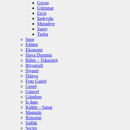
Gevaş
Gürpınar
Erciş
İpekyolu
Muradiye
Saray
Tuşba
Spor
Eğitim
Ekonomi
Hava Durumu
Bilim – Teknoloji
Biyografi
Siyaset
Dünya
Foto Galeri
Genel
Güncel
Gündem
İş ilanı
Kültür – Sanat
Magazin
Röportaj
Sağlık
Seçim