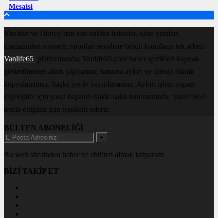
Mesaisi
Van'dan ve Dünya’dan son dakika haberler, köşe yazıları,
magazinden siyasete, spordan seyahate bütün konuların tek adresi
Vanlife65
platformunda; Vanlife65.com haber içerikleri kaynak
gösterilmeden alıntı yapılamaz, kanuna aykırı ve izinsiz olarak
kopyalanamaz, başka yerde yayınlanamaz. Aykırı işlem yapan
kişi/kişiler için yasal başvuru hakkı saklı tutulmaktadır. Vanlife65'i
tercih ettiğiniz için teşekkür ederiz.
BÜLTEN ABONELİĞİ
+
Bu web sitesinden haber ve ebülten almak istiyorum
BİZİ TAKİP ET