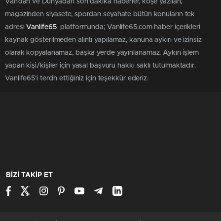
Van'dan ve Dünya’dan son dakika haberler, köşe yazıları,
magazinden siyasete, spordan seyahate bütün konuların tek
adresi
Vanlife65
platformunda; Vanlife65.com haber içerikleri
kaynak gösterilmeden alıntı yapılamaz, kanuna aykırı ve izinsiz
olarak kopyalanamaz, başka yerde yayınlanamaz. Aykırı işlem
yapan kişi/kişiler için yasal başvuru hakkı saklı tutulmaktadır.
Vanlife65'i tercih ettiğiniz için teşekkür ederiz.
BİZİ TAKİP ET