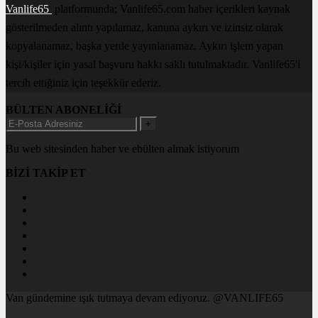
Vanlife65
platformunda; Vanlife65.com haber içerikleri kaynak
gösterilmeden alıntı yapılamaz, kanuna aykırı ve izinsiz olarak
kopyalanamaz, başka yerde yayınlanamaz. Aykırı işlem yapan
kişi/kişiler için yasal başvuru hakkı saklı tutulmaktadır. Vanlife65'i
tercih ettiğiniz için teşekkür ederiz.
BÜLTEN ABONELİĞİ
+
Bu web sitesinden haber ve ebülten almak istiyorum
BİZİ TAKİP ET
Van gündemine ışık tutmaya devam ediyoruz. @VANLIFE65