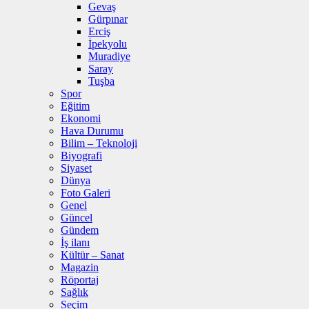
Gevaş
Gürpınar
Erciş
İpekyolu
Muradiye
Saray
Tuşba
Spor
Eğitim
Ekonomi
Hava Durumu
Bilim – Teknoloji
Biyografi
Siyaset
Dünya
Foto Galeri
Genel
Güncel
Gündem
İş ilanı
Kültür – Sanat
Magazin
Röportaj
Sağlık
Seçim