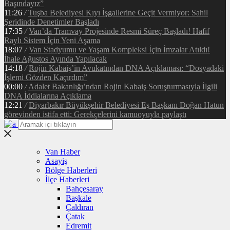
Başındayız”
11:26
/
Tuşba Belediyesi Kıyı İşgallerine Geçit Vermiyor: Sahil
Şeridinde Denetimler Başladı
17:35
/
Van’da Tramvay Projesinde Resmi Süreç Başladı! Hafif
Raylı Sistem İçin Yeni Aşama
18:07
/
Van Stadyumu ve Yaşam Kompleksi İçin İmzalar Atıldı!
İhale Ağustos Ayında Yapılacak
14:18
/
Rojin Kabaiş’in Avukatından DNA Açıklaması: “Dosyadaki
İşlemi Gözden Kaçırdım”
00:00
/
Adalet Bakanlığı’ndan Rojin Kabaiş Soruşturmasıyla İlgili
DNA İddialarına Açıklama
12:21
/
Diyarbakır Büyükşehir Belediyesi Eş Başkanı Doğan Hatun
görevinden istifa etti: Gerekçelerini kamuoyuyla paylaştı
Van Haber
Asayiş
Bölge Haberleri
İlçe Haberleri
Bahçesaray
Başkale
Çaldıran
Çatak
Edremit