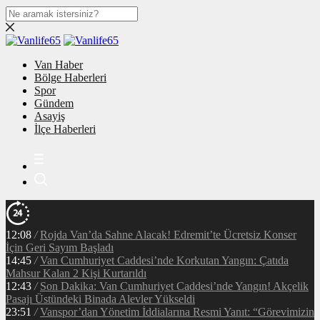
Van Haber
Bölge Haberleri
Spor
Gündem
Asayiş
İlçe Haberleri
12:08
/
Rojda Van’da Sahne Alacak! Edremit’te Ücretsiz Konser
İçin Geri Sayım Başladı
14:45
/
Van Cumhuriyet Caddesi’nde Korkutan Yangın: Çatıda
Mahsur Kalan 2 Kişi Kurtarıldı
12:43
/
Son Dakika: Van Cumhuriyet Caddesi’nde Yangın! Akçelik
Pasajı Üstündeki Binada Alevler Yükseldi
23:51
/
Vanspor’dan Yönetim İddialarına Resmi Yanıt: “Görevimizin