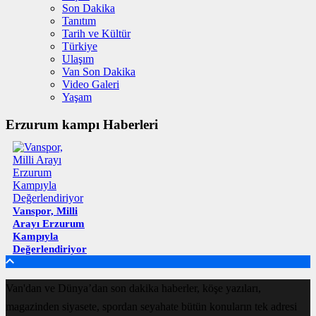
Son Dakika
Tanıtım
Tarih ve Kültür
Türkiye
Ulaşım
Van Son Dakika
Video Galeri
Yaşam
Erzurum kampı Haberleri
Vanspor, Milli
Arayı Erzurum
Kampıyla
Değerlendiriyor
Van'dan ve Dünya’dan son dakika haberler, köşe yazıları,
magazinden siyasete, spordan seyahate bütün konuların tek adresi