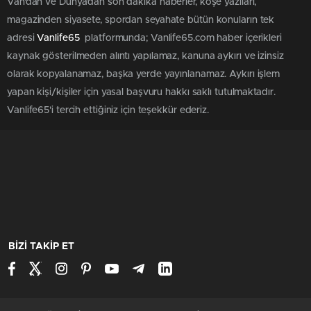
Van'dan ve Dünya’dan son dakika haberler, köşe yazıları,
magazinden siyasete, spordan seyahate bütün konuların tek
adresi
Vanlife65
platformunda; Vanlife65.com haber içerikleri
kaynak gösterilmeden alıntı yapılamaz, kanuna aykırı ve izinsiz
olarak kopyalanamaz, başka yerde yayınlanamaz. Aykırı işlem
yapan kişi/kişiler için yasal başvuru hakkı saklı tutulmaktadır.
Vanlife65'i tercih ettiğiniz için teşekkür ederiz.
BİZİ TAKİP ET