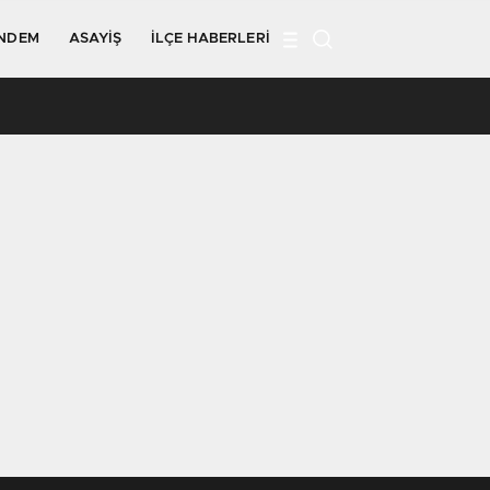
NDEM
ASAYIŞ
İLÇE HABERLERI
12:43