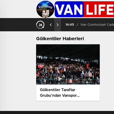
14:45
/
Van Cumhuriyet Cadde
Gölkentiler Haberleri
Gölkentiler Taraftar
Grubu’ndan Vanspor
Yönetimine Sert Tepki: “Ya
Layıkıyla Yönetin Ya da
Bırakın!”