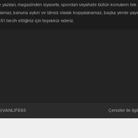
 yazıları, magazinden siyasete, spordan seyahate bütün konuların tek
ılamaz, kanuna aykırı ve izinsiz olarak kopyalanamaz, başka yerde yayınl
i tercih ettiğiniz için teşekkür ederiz.
. @VANLIFE65
Çerezler ile ilgil