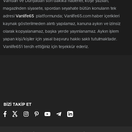
Van'dan ve Dünya’dan son dakika haberler, köşe yazıları,
magazinden siyasete, spordan seyahate bütün konuların tek
adresi
Vanlife65
platformunda; Vanlife65.com haber içerikleri
kaynak gösterilmeden alıntı yapılamaz, kanuna aykırı ve izinsiz
olarak kopyalanamaz, başka yerde yayınlanamaz. Aykırı işlem
yapan kişi/kişiler için yasal başvuru hakkı saklı tutulmaktadır.
Vanlife65'i tercih ettiğiniz için teşekkür ederiz.
BİZİ TAKİP ET