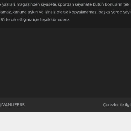
 yazıları, magazinden siyasete, spordan seyahate bütün konuların tek
ılamaz, kanuna aykırı ve izinsiz olarak kopyalanamaz, başka yerde yayınl
i tercih ettiğiniz için teşekkür ederiz.
. @VANLIFE65
Çerezler ile ilgil