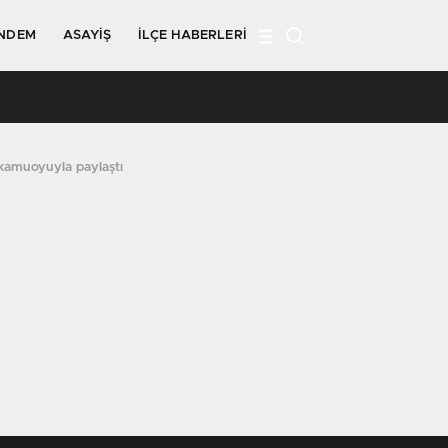
NDEM
ASAYIŞ
İLÇE HABERLERI
seldi
 kamuoyuyla paylaştı