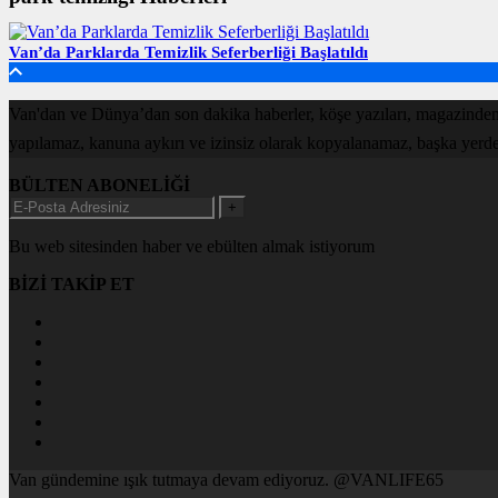
Van’da Parklarda Temizlik Seferberliği Başlatıldı
Van'dan ve Dünya’dan son dakika haberler, köşe yazıları, magazinden
yapılamaz, kanuna aykırı ve izinsiz olarak kopyalanamaz, başka yerde ya
BÜLTEN ABONELİĞİ
+
Bu web sitesinden haber ve ebülten almak istiyorum
BİZİ TAKİP ET
Van gündemine ışık tutmaya devam ediyoruz. @VANLIFE65