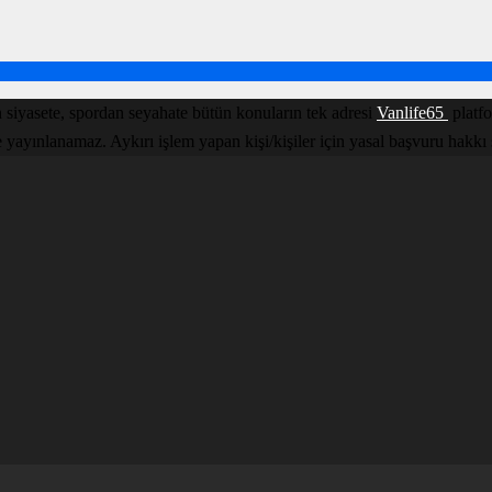
 siyasete, spordan seyahate bütün konuların tek adresi
Vanlife65
platfo
yınlanamaz. Aykırı işlem yapan kişi/kişiler için yasal başvuru hakkı sakl