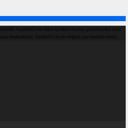
rmunda; Vanlife65.com haber içerikleri kaynak gösterilmeden alıntı
ı tutulmaktadır. Vanlife65'i tercih ettiğiniz için teşekkür ederiz.