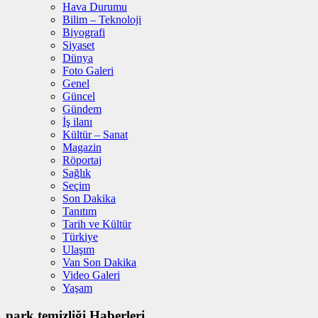
Hava Durumu
Bilim – Teknoloji
Biyografi
Siyaset
Dünya
Foto Galeri
Genel
Güncel
Gündem
İş ilanı
Kültür – Sanat
Magazin
Röportaj
Sağlık
Seçim
Son Dakika
Tanıtım
Tarih ve Kültür
Türkiye
Ulaşım
Van Son Dakika
Video Galeri
Yaşam
park temizliği Haberleri