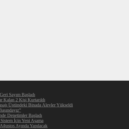
 Geri Sayım Başladı
 Kalan 2 Kişi Kurtarıldı
sajı Üstündeki Binada Alevler Yükseldi
Başındayız”
inde Denetimler Başladı
 Sistem İçin Yeni Aşama
 Ağustos Ayında Yapılacak