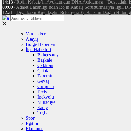
14:18
/
Rojin Kabaiş’in Avukatından DNA Açıklaması: “Dosyadaki İ
00:00
/
Adalet Bakanlığı’ndan Rojin Kabaiş Soruşturmasıyla İlgili D
12:21
/
Diyarbakır Büyükşehir Belediyesi Eş Başkanı Doğan Hatun gör
Van Haber
Asayiş
Bölge Haberleri
İlçe Haberleri
Bahçesaray
Başkale
Çaldıran
Çatak
Edremit
Gevaş
Gürpınar
Erciş
İpekyolu
Muradiye
Saray
Tuşba
Spor
Eğitim
Ekonomi