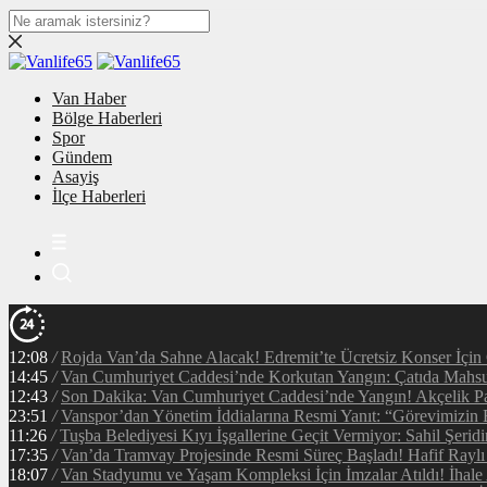
Van Haber
Bölge Haberleri
Spor
Gündem
Asayiş
İlçe Haberleri
12:08
/
Rojda Van’da Sahne Alacak! Edremit’te Ücretsiz Konser İçin
14:45
/
Van Cumhuriyet Caddesi’nde Korkutan Yangın: Çatıda Mahsur
12:43
/
Son Dakika: Van Cumhuriyet Caddesi’nde Yangın! Akçelik Pa
23:51
/
Vanspor’dan Yönetim İddialarına Resmi Yanıt: “Görevimizin 
11:26
/
Tuşba Belediyesi Kıyı İşgallerine Geçit Vermiyor: Sahil Şerid
17:35
/
Van’da Tramvay Projesinde Resmi Süreç Başladı! Hafif Raylı
18:07
/
Van Stadyumu ve Yaşam Kompleksi İçin İmzalar Atıldı! İhale