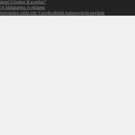
şlemi Gözden Kaçırdım”
NA İddialarına Açıklama
evinden istifa etti: Gerekçelerini kamuoyuyla paylaştı