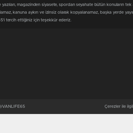
 yazıları, magazinden siyasete, spordan seyahate bütün konuların tek
ılamaz, kanuna aykırı ve izinsiz olarak kopyalanamaz, başka yerde yayınl
i tercih ettiğiniz için teşekkür ederiz.
. @VANLIFE65
Çerezler ile ilgil