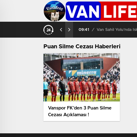
09:41
/
Van Sahil Yolu’nda İs
Puan Silme Cezası Haberleri
Vanspor FK’den 3 Puan Silme
Cezası Açıklaması !