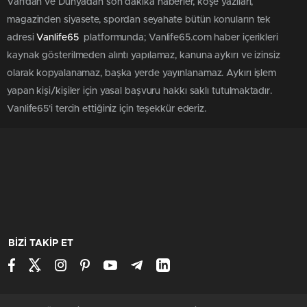
Van'dan ve Dünya’dan son dakika haberler, köşe yazıları,
magazinden siyasete, spordan seyahate bütün konuların tek
adresi
Vanlife65
platformunda; Vanlife65.com haber içerikleri
kaynak gösterilmeden alıntı yapılamaz, kanuna aykırı ve izinsiz
olarak kopyalanamaz, başka yerde yayınlanamaz. Aykırı işlem
yapan kişi/kişiler için yasal başvuru hakkı saklı tutulmaktadır.
Vanlife65'i tercih ettiğiniz için teşekkür ederiz.
BİZİ TAKİP ET