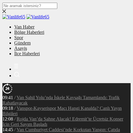
Van Haber
Bölge Haberleri
Spor
Gündem
Asayiş
İlçe Haberleri
09:41
/
Van Sahil Yolu’nda İskele Kavşağı Tamamlandı: Trafik
Rahatlayacak
09:18
/
Vanspor-Kayserispor Maçı Hangi Kanalda? Canlı Yayın
Bilgileri
12:08
/
Rojda Van’da Sahne Alacak! Edremit’te Ücretsiz Konser
İçin Geri Sayım Başladı
14:45
/
Van Cumhuriyet Caddesi’nde Korkutan Yangın: Çatıda