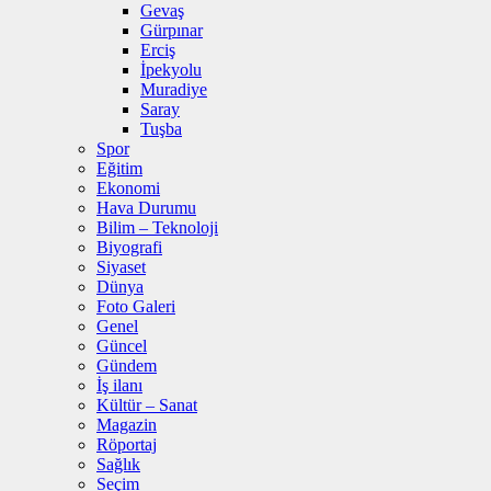
Gevaş
Gürpınar
Erciş
İpekyolu
Muradiye
Saray
Tuşba
Spor
Eğitim
Ekonomi
Hava Durumu
Bilim – Teknoloji
Biyografi
Siyaset
Dünya
Foto Galeri
Genel
Güncel
Gündem
İş ilanı
Kültür – Sanat
Magazin
Röportaj
Sağlık
Seçim