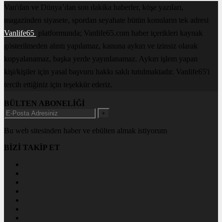
Van'dan ve Dünya’dan son dakika haberler, köşe yazıları,
magazinden siyasete, spordan seyahate bütün konuların tek adresi
Vanlife65
platformunda; Vanlife65.com haber içerikleri kaynak
gösterilmeden alıntı yapılamaz, kanuna aykırı ve izinsiz olarak
kopyalanamaz, başka yerde yayınlanamaz. Aykırı işlem yapan
kişi/kişiler için yasal başvuru hakkı saklı tutulmaktadır. Vanlife65'i
tercih ettiğiniz için teşekkür ederiz.
BÜLTEN ABONELİĞİ
+
Bu web sitesinden haber ve ebülten almak istiyorum
BİZİ TAKİP ET