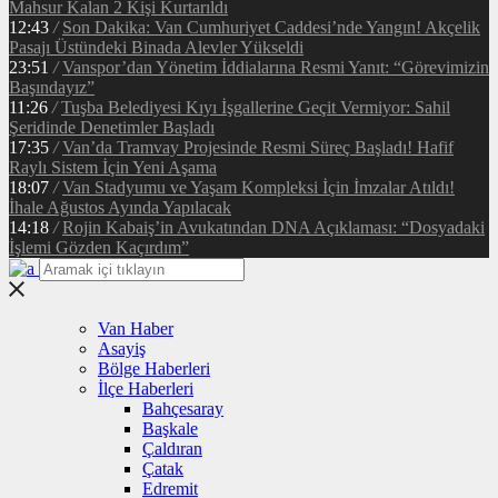
Mahsur Kalan 2 Kişi Kurtarıldı
12:43
/
Son Dakika: Van Cumhuriyet Caddesi’nde Yangın! Akçelik
Pasajı Üstündeki Binada Alevler Yükseldi
23:51
/
Vanspor’dan Yönetim İddialarına Resmi Yanıt: “Görevimizin
Başındayız”
11:26
/
Tuşba Belediyesi Kıyı İşgallerine Geçit Vermiyor: Sahil
Şeridinde Denetimler Başladı
17:35
/
Van’da Tramvay Projesinde Resmi Süreç Başladı! Hafif
Raylı Sistem İçin Yeni Aşama
18:07
/
Van Stadyumu ve Yaşam Kompleksi İçin İmzalar Atıldı!
İhale Ağustos Ayında Yapılacak
14:18
/
Rojin Kabaiş’in Avukatından DNA Açıklaması: “Dosyadaki
İşlemi Gözden Kaçırdım”
Van Haber
Asayiş
Bölge Haberleri
İlçe Haberleri
Bahçesaray
Başkale
Çaldıran
Çatak
Edremit