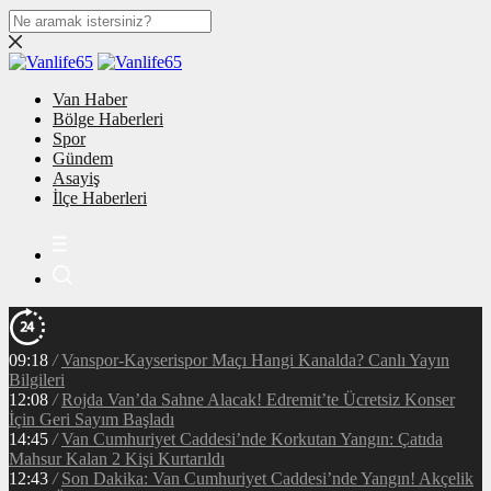
Van Haber
Bölge Haberleri
Spor
Gündem
Asayiş
İlçe Haberleri
09:18
/
Vanspor-Kayserispor Maçı Hangi Kanalda? Canlı Yayın
Bilgileri
12:08
/
Rojda Van’da Sahne Alacak! Edremit’te Ücretsiz Konser
İçin Geri Sayım Başladı
14:45
/
Van Cumhuriyet Caddesi’nde Korkutan Yangın: Çatıda
Mahsur Kalan 2 Kişi Kurtarıldı
12:43
/
Son Dakika: Van Cumhuriyet Caddesi’nde Yangın! Akçelik