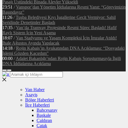
Pasajı Üstündeki Binada Alevler Yükseldi
23:51
/
Vanspor’dan Yönetim İddialarına Resmi Yanıt: “Görevimizin
Başındayız”
11:26
/
Tuşba Belediyesi Kıyı İşgallerine Geçit Vermiyor: Sahil
Şeridinde Denetimler Başladı
17:35
/
Van’da Tramvay Projesinde Resmi Süreç Başladı! Hafif
Raylı Sistem İçin Yeni Aşama
18:07
/
Van Stadyumu ve Yaşam Kompleksi İçin İmzalar Atıldı!
İhale Ağustos Ayında Yapılacak
14:18
/
Rojin Kabaiş’in Avukatından DNA Açıklaması: “Dosyadaki
İşlemi Gözden Kaçırdım”
00:00
/
Adalet Bakanlığı’ndan Rojin Kabaiş Soruşturmasıyla İlgili
DNA İddialarına Açıklama
Van Haber
Asayiş
Bölge Haberleri
İlçe Haberleri
Bahçesaray
Başkale
Çaldıran
Çatak