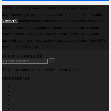
Van'dan ve Dünya’dan son dakika haberler, köşe yazıları,
magazinden siyasete, spordan seyahate bütün konuların tek adresi
Vanlife65
platformunda; Vanlife65.com haber içerikleri kaynak
gösterilmeden alıntı yapılamaz, kanuna aykırı ve izinsiz olarak
kopyalanamaz, başka yerde yayınlanamaz. Aykırı işlem yapan
kişi/kişiler için yasal başvuru hakkı saklı tutulmaktadır. Vanlife65'i
tercih ettiğiniz için teşekkür ederiz.
BÜLTEN ABONELİĞİ
+
Bu web sitesinden haber ve ebülten almak istiyorum
BİZİ TAKİP ET