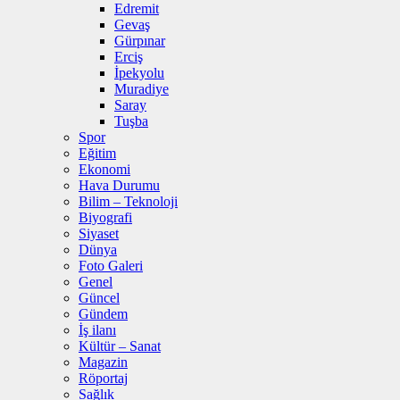
Edremit
Gevaş
Gürpınar
Erciş
İpekyolu
Muradiye
Saray
Tuşba
Spor
Eğitim
Ekonomi
Hava Durumu
Bilim – Teknoloji
Biyografi
Siyaset
Dünya
Foto Galeri
Genel
Güncel
Gündem
İş ilanı
Kültür – Sanat
Magazin
Röportaj
Sağlık